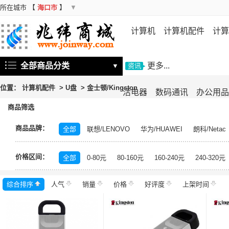
所在城市
【
海口市
】
▼
计算机
计算机配件
计算
机
存储设备
基础软件
信
全部商品分类
更多...
▼
资讯
位置：
计算机配件
>
U盘
>
金士顿/Kingston
活电器
数码通讯
办公用品
商品筛选
商品品牌：
全部
联想/LENOVO
华为/HUAWEI
朗科/Netac
价格区间：
全部
0-80元
80-160元
160-240元
240-320元
综合排序
人气
销量
价格
好评度
上架时间