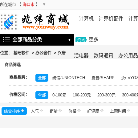
所在城市
【
海口市
】
▼
计算机
计算机配件
计算
机
存储设备
基础软件
信
全部商品分类
更多...
▼
资讯
位置：
基础软件
>
办公套件
>
兴唐
活电器
数码通讯
办公用品
商品筛选
商品品牌：
全部
统信/UNIONTECH
夏普/SHARP
永中/YO
中科方德/nfs-china
银河麒麟/KYLIN
神州网信/CMI
价格区间：
福昕
兴唐
书生
中科方德
北信源
达梦数
全部
0-100元
100-200元
200-300元
300-400
数科
中电科金仓
银河
金碟
东方通
金蝶
综合排序
人气
销量
价格
好评度
上架时间