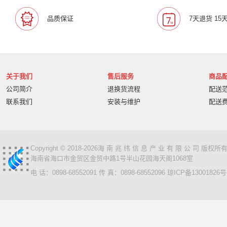
宝利通/Polcyom
爱数/EISOO
数科/Suwell
晨光
品质保证
7天退货 15
宁畅/Nettrix
立思辰/LANXUM
麦沃/MAIWO
沃开
柏克/BAYKEE
金士顿/Kingston
德丽
科达/KED
奥睿科/ORICO
阿卡西斯/acasis
areca
火蓝存储/H
万兆通光电
微辰/highpoint
星储/Singstor
Yotta
关于我们
售后服务
商品
超聚变
奥图码/Optoma
数存/Datapp
丽彩士/RC
公司简介
退换货流程
配送
统信
普贴/PUTY
科达
天熠
黎耀/leayo
汉
联系我们
安装与维护
配送
友联/UNION
宝利通/POLYCOM
HGtoner
南天/N
曙光/Sugon
超越申泰
超越/ChaoYue
百信
百
卡萨帝
华建科技/HUAJIANTECH
华建
北信源
视美乐/SEEMILE
索诺克/Sonnoc
书生/sursen
Copyright © 2018-2026海 南 兆 纬 信 息 产 业 有 限 公 司 版
海南省海口市金贸区金贸中路1号半山花园海天阁1068室
HP/惠普
熵基
国芳
昱联/ASint
英特尔/intel
电 话：0898-68552091 传 真：0898-68552096
琼ICP备13001826号
鼎创之星
WPS
福天
欧迪特/ODT
金仓
中