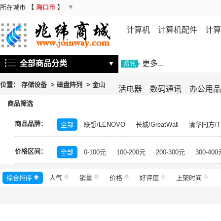
所在城市
【
海口市
】
▼
计算机
计算机配件
计算
机
存储设备
基础软件
信
全部商品分类
更多...
▼
资讯
位置：
存储设备
>
磁盘阵列
>
金山
活电器
数码通讯
办公用品
商品筛选
商品品牌：
全部
联想/LENOVO
长城/GreatWall
清华同方/T
戴尔/DELL
三星/SAMSUNG
富士通/Fujitsu
华三
价格区间：
美的/Midea
松下/Panasonic
格力/GREE
锐捷/Ru
全部
0-100元
100-200元
200-300元
300-400
得力/deli
天章/TANGO
科大讯飞/iFLYTEK
绿盟/
综合排序
人气
群晖/Synology
销量
价格
中福/ZHFOR
好评度
理想/RISO
上架时间
东芝/T
希捷/Seagate
柯尼卡美能达/KONICA MINOLTA
永
安恒/DAS
闪迪/SanDisk
紫光/UNIS
浪潮/INSP
中科曙光/Sugon
神州数码/DCN
360
百奥/PAR