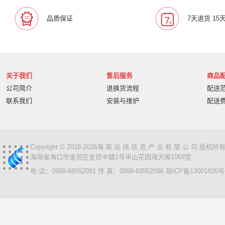
宝利通/Polcyom
爱数/EISOO
数科/Suwell
晨光
品质保证
7天退货 15
宁畅/Nettrix
立思辰/LANXUM
麦沃/MAIWO
沃开
柏克/BAYKEE
金士顿/Kingston
德丽
科达/KED
奥睿科/ORICO
阿卡西斯/acasis
areca
火蓝存储/H
万兆通光电
微辰/highpoint
星储/Singstor
Yotta
关于我们
售后服务
商品
超聚变
奥图码/Optoma
数存/Datapp
丽彩士/RC
公司简介
退换货流程
配送
统信
普贴/PUTY
科达
天熠
黎耀/leayo
汉
联系我们
安装与维护
配送
友联/UNION
宝利通/POLYCOM
HGtoner
南天/N
曙光/Sugon
超越申泰
超越/ChaoYue
百信
百
卡萨帝
华建科技/HUAJIANTECH
华建
北信源
视美乐/SEEMILE
索诺克/Sonnoc
书生/sursen
Copyright © 2018-2026海 南 兆 纬 信 息 产 业 有 限 公 司 版
海南省海口市金贸区金贸中路1号半山花园海天阁1068室
HP/惠普
熵基
国芳
昱联/ASint
英特尔/intel
电 话：0898-68552091 传 真：0898-68552096
琼ICP备13001826号
鼎创之星
WPS
福天
欧迪特/ODT
金仓
中