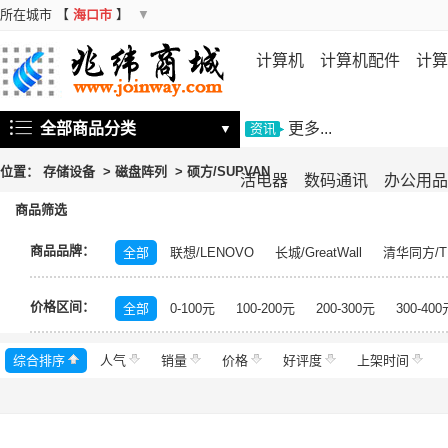
所在城市
【
海口市
】
▼
计算机
计算机配件
计算
机
存储设备
基础软件
信
全部商品分类
更多...
▼
资讯
位置：
存储设备
>
磁盘阵列
>
硕方/SUPVAN
活电器
数码通讯
办公用品
商品筛选
商品品牌：
全部
联想/LENOVO
长城/GreatWall
清华同方/T
戴尔/DELL
三星/SAMSUNG
富士通/Fujitsu
华三
价格区间：
美的/Midea
松下/Panasonic
格力/GREE
锐捷/Ru
全部
0-100元
100-200元
200-300元
300-400
得力/deli
天章/TANGO
科大讯飞/iFLYTEK
绿盟/
综合排序
人气
群晖/Synology
销量
价格
中福/ZHFOR
好评度
理想/RISO
上架时间
东芝/T
希捷/Seagate
柯尼卡美能达/KONICA MINOLTA
永
安恒/DAS
闪迪/SanDisk
紫光/UNIS
浪潮/INSP
中科曙光/Sugon
神州数码/DCN
360
百奥/PAR