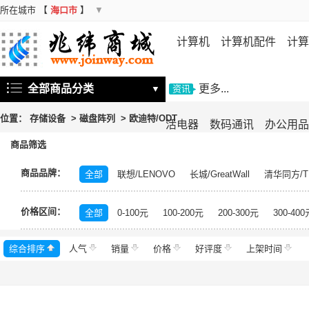
所在城市
【
海口市
】
▼
计算机
计算机配件
计算
机
存储设备
基础软件
信
全部商品分类
更多...
▼
资讯
位置：
存储设备
>
磁盘阵列
>
欧迪特/ODT
活电器
数码通讯
办公用品
商品筛选
商品品牌：
全部
联想/LENOVO
长城/GreatWall
清华同方/T
戴尔/DELL
三星/SAMSUNG
富士通/Fujitsu
华三
价格区间：
美的/Midea
松下/Panasonic
格力/GREE
锐捷/Ru
全部
0-100元
100-200元
200-300元
300-400
得力/deli
天章/TANGO
科大讯飞/iFLYTEK
绿盟/
综合排序
人气
群晖/Synology
销量
价格
中福/ZHFOR
好评度
理想/RISO
上架时间
东芝/T
希捷/Seagate
柯尼卡美能达/KONICA MINOLTA
永
安恒/DAS
闪迪/SanDisk
紫光/UNIS
浪潮/INSP
中科曙光/Sugon
神州数码/DCN
360
百奥/PAR