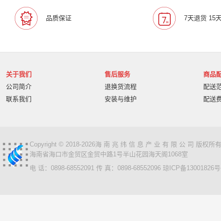
宝利通/Polcyom
爱数/EISOO
数科/Suwell
晨光
品质保证
7天退货 15
宁畅/Nettrix
立思辰/LANXUM
麦沃/MAIWO
沃开
柏克/BAYKEE
金士顿/Kingston
德丽
科达/KED
奥睿科/ORICO
阿卡西斯/acasis
areca
火蓝存储/H
万兆通光电
微辰/highpoint
星储/Singstor
Yotta
关于我们
售后服务
商品
超聚变
奥图码/Optoma
数存/Datapp
丽彩士/RC
公司简介
退换货流程
配送
统信
普贴/PUTY
科达
天熠
黎耀/leayo
汉
联系我们
安装与维护
配送
友联/UNION
宝利通/POLYCOM
HGtoner
南天/N
曙光/Sugon
超越申泰
超越/ChaoYue
百信
百
卡萨帝
华建科技/HUAJIANTECH
华建
北信源
视美乐/SEEMILE
索诺克/Sonnoc
书生/sursen
Copyright © 2018-2026海 南 兆 纬 信 息 产 业 有 限 公 司 版
海南省海口市金贸区金贸中路1号半山花园海天阁1068室
HP/惠普
熵基
国芳
昱联/ASint
英特尔/intel
电 话：0898-68552091 传 真：0898-68552096
琼ICP备13001826号
鼎创之星
WPS
福天
欧迪特/ODT
金仓
中