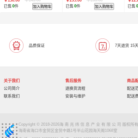
￥130.00
￥145.00
￥295.00
￥295.00
￥225
已售
0
件
加入购物车
已售
0
件
加入购物车
已售
品质保证
7天退货 15
关于我们
售后服务
商品
公司简介
退换货流程
配送
联系我们
安装与维护
配送
Copyright © 2018-2026海 南 兆 纬 信 息 产 业 有 限 公 司 版
海南省海口市金贸区金贸中路1号半山花园海天阁1068室