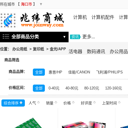
所在城市
【
海口市
】
▼
计算机
计算机配件
计算
机
存储设备
基础软件
信
全部商品分类
更多...
▼
资讯
位置：
办公用纸
>
复印纸
>
金光/APP
活电器
数码通讯
办公用品
商品筛选
商品品牌：
全部
惠普/HP
佳能/CANON
飞利浦/PHILIPS
中福/ZHFOR
百顺/bison
映美/Jolimark
理想/RI
价格区间：
百旺/PaperOne
晨光/M&G
高品乐/GOLDEN COL
全部
0-40元
40-80元
80-120元
120-160元
未来世界
得印/befon
科思特
高品乐
理想之
综合排序
人气
岳阳楼至尊
销量
天将
价格
亚太森博
好评度
丽印
上架时间
金锐
金
联盛蓝叶
清风/APP
佳印/UPM
LUMEK
佳美