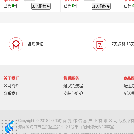
￥680.00
￥1.00
￥139.00
￥1.00
￥378
黑色
黑色
已售
0
件
加入购物车
已售
0
件
加入购物车
已售
品质保证
7天退货 15
关于我们
售后服务
商品
公司简介
退换货流程
配送
联系我们
安装与维护
配送
Copyright © 2018-2026海 南 兆 纬 信 息 产 业 有 限 公 司 版
海南省海口市金贸区金贸中路1号半山花园海天阁1068室