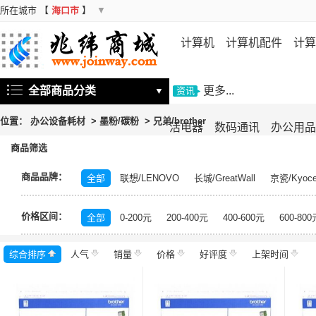
所在城市
【
海口市
】
▼
计算机
计算机配件
计算
机
存储设备
基础软件
信
全部商品分类
更多...
▼
资讯
位置：
办公设备耗材
>
墨粉/碳粉
>
兄弟/brother
活电器
数码通讯
办公用品
商品筛选
商品品牌：
全部
联想/LENOVO
长城/GreatWall
京瓷/Kyoce
三星/SAMSUNG
富士通/Fujitsu
OKI
华三/H3C
价格区间：
震旦/AURORA
得力/deli
齐心/Comix
科密/come
全部
0-200元
200-400元
400-600元
600-800
商宇/cpsy
标拓/​Biaotop
欣彩/Anycolor
爱普生/
综合排序
人气
网御星云/Leadsec
销量
价格
方正/FOUNDER
好评度
上架时间
国际/INTERNA
德丽/DELI
海得/ait
爱斯达/asta
沧田/CUMTEN
劲彩/J & Cai
众色/ZS
迪普乐/DUPLO
杰思特/J
彩格
立思辰/LANXUM
科源/Longhorn
欧普/OU