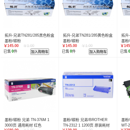
拓升-兄弟TN281/285黑色粉盒
拓升-兄弟TN281/285黄色粉盒
拓升-
墨粉/碳粉
墨粉/碳粉
墨粉
￥145.00
￥1.00
￥145.00
￥1.00
￥145
已售
0
件
加入购物车
已售
0
件
加入购物车
已售
墨粉/碳粉 兄弟 TN-376M 1
墨粉/碳粉 兄弟/BROTHER
墨粉/
3000页 通用耗材 红色
TN-2312 1 1200页 原装耗材
WT-