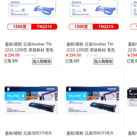
安普印/SecuPrint
得印/befon
高宝/COBOL
德
绘威
标拓
赛格
丽彩士/RCS
拓普达
艾洁
南天/Nantian
科源
盈佳/AMWELL
荣大
硕方/
墨粉/碳粉 兄弟/brother TN-
墨粉/碳粉 兄弟/brother TN-
墨粉/
2215 1200页 原装耗材 黑色
2215 1200页 原装耗材 黑色
221
￥194.00
￥1.00
￥194.00
￥1.00
￥194
已售
0
件
加入购物车
已售
0
件
加入购物车
已售
墨粉/碳粉 兄弟/BROTHER
墨粉/碳粉 兄弟/BROTHER
墨粉/