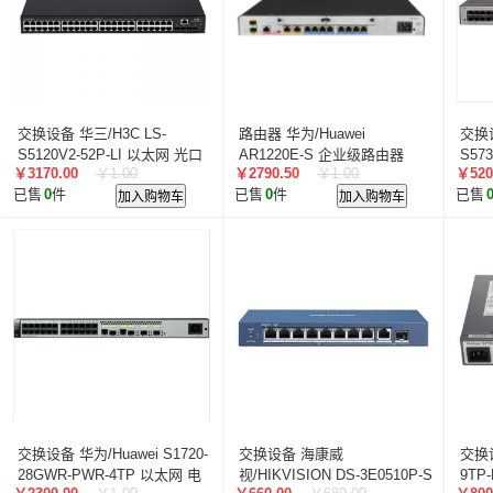
交换设备 华三/H3C LS-
路由器 华为/Huawei
交换设
S5120V2-52P-LI 以太网 光口
AR1220E-S 企业级路由器
S57
￥3170.00
￥1.00
￥2790.50
￥1.00
￥520
300Mbps及以下
+电
已售
0
件
加入购物车
已售
0
件
加入购物车
已售
交换设备 华为/Huawei S1720-
交换设备 海康威
交换设
28GWR-PWR-4TP 以太网 电
视/HIKVISION DS-3E0510P-S
9TP