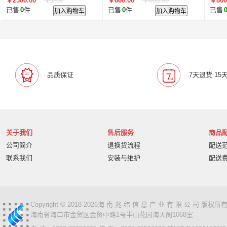
￥2300.00
￥1.00
￥660.00
￥680.00
￥800
口
以太网 电口
已售
0
件
加入购物车
已售
0
件
加入购物车
已售
品质保证
7天退货 15
关于我们
售后服务
商品
公司简介
退换货流程
配送
联系我们
安装与维护
配送
Copyright © 2018-2026海 南 兆 纬 信 息 产 业 有 限 公 司 版
海南省海口市金贸区金贸中路1号半山花园海天阁1068室