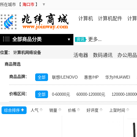
所在城市
【
海口市
】
▼
计算机
计算机配件
计算
机
存储设备
基础软件
信
全部商品分类
更多...
▼
资讯
位置：
计算机网络设备
活电器
数码通讯
办公用品
商品筛选
商品品牌：
全部
联想/LENOVO
惠普/HP
华为/HUAWEI
飞鱼星/VOLANS
水星/MERCURY
锐捷/Ruijie
友
价格区间：
希捷/Seagate
启明星辰/Venustech
金山/KINGSO
全部
0-60000元
60000-120000元
120000-1800
深信服/SANGFOR
信锐/SUNDRAY
睿因/WAVLIN
综合排序
人气
齐杉/QISHAN
销量
价格
迈拓维矩/mt-viki
好评度
启明星辰
上架时间
磊科/n
新华三/H3C
科达
华为智选
H3C
腾达/Tenda
中兴/ZTE
信果科技
天融信