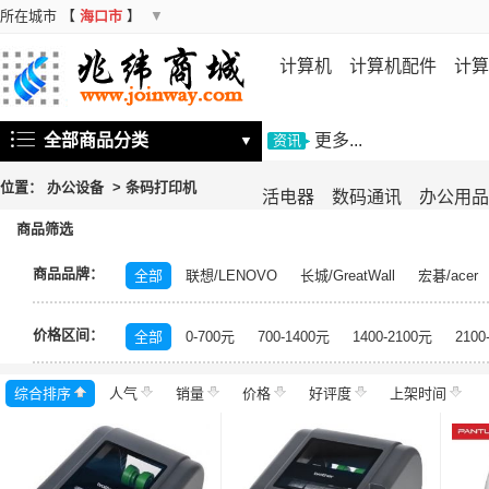
所在城市
【
海口市
】
▼
计算机
计算机配件
计算
机
存储设备
基础软件
信
全部商品分类
更多...
▼
资讯
位置：
办公设备
>
条码打印机
活电器
数码通讯
办公用品
商品筛选
商品品牌：
全部
联想/LENOVO
长城/GreatWall
宏碁/acer
富士施乐/Fuji Xerox
华硕/ASUS
戴尔/DELL
三
价格区间：
飞利浦/PHILIPS
TCL
长虹/CHANGHONG
索尼/
全部
0-700元
700-1400元
1400-2100元
2100
理光/RICOH
大华/dahua
奔图/PANTUM
金典/Go
综合排序
人气
齐心/Comix
销量
科密/comet
价格
好评度
希沃/seewo
上架时间
中福/ZHF
东方中原/DONVIEW
山特/SANTAK
爱普生/EPSO
MAXHUB
碎乐/Ceiro
柯达/Kodak
日立/HITACH
捷宇/JOYUSING
皓丽/Horion
北峰/BFDX
海康威