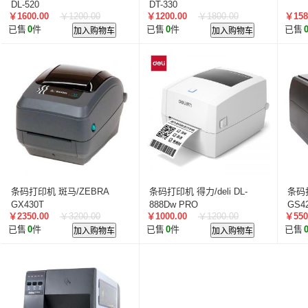
智汇星
航天柏克
柏克
旭龙物联
旭龙
中
DL-520
DT-330
￥1600.00
￥1200.00
￥1200.00
￥1800.00
￥158
美松达/MAXOUND
小篆
麟云
艾特网能
科视
已售
0
件
加入购物车
已售
0
件
加入购物车
已售
条码打印机 斑马/ZEBRA
条码打印机 得力/deli DL-
条码
GX430T
888Dw PRO
GS4
￥2350.00
￥3200.00
￥1000.00
￥1200.00
￥550
已售
0
件
加入购物车
已售
0
件
加入购物车
已售