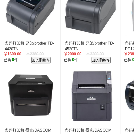
叠云/Cloudecker
麦克赛尔/maxell
中银科技/BOCT
蓝胜卡顿/kadenlan
极米/XGIMI
鸿合/HiteVision
惠科/HKC
高科光电/GKGD
清大视讯
沧田/CUM
索诺克/Sonnoc
迅英/Bulldex
艾博德/iBoard
贝赛
京东方/BOE
互视达/HUSHIDA
爱普伦/EPLONLE
条码打印机 兄弟/brother TD-
条码打印机 兄弟/brother TD-
条码
歌派/GEPAD
立思辰/LANXUM
利盟/Lexmark
4420TN
4520TN
PT-L
￥1600.00
￥2380.00
￥2000.00
￥3200.00
￥238
英士/inASK
LG
中矗/ZHONGCHU
指南者
霍
已售
0
件
加入购物车
已售
0
件
加入购物车
已售
顶尖/OVERTOP
富山/TOMAYA
爱维达/EVADA
中喆/cnzhongzhe
新中新/synjones
云蝶/YONDY
华高/HUAGOSCAN
建伍/KENWOOD
智腾/ZAXT
艾博德
贝赛尔
东方中原
ITC
实达/START
海天地/Soopen
三田
上海易教
立象/ARGOX
科达
理光
汉光
美松达/MAXSOUND
至像
普印力
方正
中科可控/SuMa
NEC
联想
光阵/LiteArray
丰视/FeuVison
科大讯飞
富士胶
奥兰德
博思得/POSTEK
华映/HWAING
航天双
条码打印机 得实/DASCOM
条码打印机 得实/DASCOM
条码打