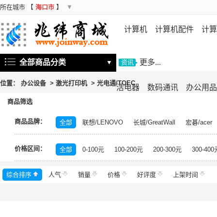
所在城市
【
海口市
】
▼
计算机
计算机配件
计算
机
存储设备
基础软件
信
全部商品分类
更多...
▼
资讯
位置：
办公设备
>
激光打印机
>
光电通/TOEC
活电器
数码通讯
办公用品
商品筛选
商品品牌：
全部
联想/LENOVO
长城/GreatWall
宏碁/acer
富士施乐/Fuji Xerox
华硕/ASUS
戴尔/DELL
三
价格区间：
飞利浦/PHILIPS
TCL
长虹/CHANGHONG
索尼/
全部
0-100元
100-200元
200-300元
300-400
理光/RICOH
大华/dahua
奔图/PANTUM
金典/Go
综合排序
人气
齐心/Comix
销量
科密/comet
价格
好评度
希沃/seewo
上架时间
中福/ZHF
东方中原/DONVIEW
山特/SANTAK
爱普生/EPSO
MAXHUB
碎乐/Ceiro
柯达/Kodak
日立/HITACH
捷宇/JOYUSING
皓丽/Horion
北峰/BFDX
海康威