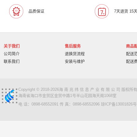
叠云/Cloudecker
麦克赛尔/maxell
中银科技/BOCT
品质保证
7天退货 15
蓝胜卡顿/kadenlan
极米/XGIMI
鸿合/HiteVision
惠科/HKC
高科光电/GKGD
清大视讯
沧田/CUM
索诺克/Sonnoc
迅英/Bulldex
艾博德/iBoard
贝赛
京东方/BOE
互视达/HUSHIDA
爱普伦/EPLONLE
关于我们
售后服务
商品
歌派/GEPAD
立思辰/LANXUM
利盟/Lexmark
公司简介
退换货流程
配送
英士/inASK
LG
中矗/ZHONGCHU
指南者
霍
联系我们
安装与维护
配送
顶尖/OVERTOP
富山/TOMAYA
爱维达/EVADA
中喆/cnzhongzhe
新中新/synjones
云蝶/YONDY
华高/HUAGOSCAN
建伍/KENWOOD
智腾/ZAXT
艾博德
贝赛尔
东方中原
ITC
实达/START
Copyright © 2018-2026海 南 兆 纬 信 息 产 业 有 限 公 司 版
海南省海口市金贸区金贸中路1号半山花园海天阁1068室
海天地/Soopen
三田
上海易教
立象/ARGOX
电 话：0898-68552091 传 真：0898-68552096
琼ICP备13001826号
科达
理光
汉光
美松达/MAXSOUND
至像
普印力
方正
中科可控/SuMa
NEC
联想
光阵/LiteArray
丰视/FeuVison
科大讯飞
富士胶
奥兰德
博思得/POSTEK
华映/HWAING
航天双