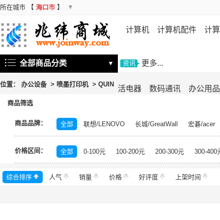
所在城市
【
海口市
】
▼
计算机
计算机配件
计算
机
存储设备
基础软件
信
全部商品分类
更多...
▼
资讯
位置：
办公设备
>
喷墨打印机
>
QUIN
活电器
数码通讯
办公用品
商品筛选
商品品牌：
全部
联想/LENOVO
长城/GreatWall
宏碁/acer
富士施乐/Fuji Xerox
华硕/ASUS
戴尔/DELL
三
价格区间：
飞利浦/PHILIPS
TCL
长虹/CHANGHONG
索尼/
全部
0-100元
100-200元
200-300元
300-400
理光/RICOH
大华/dahua
奔图/PANTUM
金典/Go
综合排序
人气
齐心/Comix
销量
科密/comet
价格
好评度
希沃/seewo
上架时间
中福/ZHF
东方中原/DONVIEW
山特/SANTAK
爱普生/EPSO
MAXHUB
碎乐/Ceiro
柯达/Kodak
日立/HITACH
捷宇/JOYUSING
皓丽/Horion
北峰/BFDX
海康威