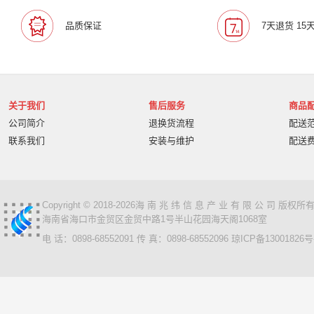
叠云/Cloudecker
麦克赛尔/maxell
中银科技/BOCT
品质保证
7天退货 15
蓝胜卡顿/kadenlan
极米/XGIMI
鸿合/HiteVision
惠科/HKC
高科光电/GKGD
清大视讯
沧田/CUM
索诺克/Sonnoc
迅英/Bulldex
艾博德/iBoard
贝赛
京东方/BOE
互视达/HUSHIDA
爱普伦/EPLONLE
关于我们
售后服务
商品
歌派/GEPAD
立思辰/LANXUM
利盟/Lexmark
公司简介
退换货流程
配送
英士/inASK
LG
中矗/ZHONGCHU
指南者
霍
联系我们
安装与维护
配送
顶尖/OVERTOP
富山/TOMAYA
爱维达/EVADA
中喆/cnzhongzhe
新中新/synjones
云蝶/YONDY
华高/HUAGOSCAN
建伍/KENWOOD
智腾/ZAXT
艾博德
贝赛尔
东方中原
ITC
实达/START
Copyright © 2018-2026海 南 兆 纬 信 息 产 业 有 限 公 司 版
海南省海口市金贸区金贸中路1号半山花园海天阁1068室
海天地/Soopen
三田
上海易教
立象/ARGOX
电 话：0898-68552091 传 真：0898-68552096
琼ICP备13001826号
科达
理光
汉光
美松达/MAXSOUND
至像
普印力
方正
中科可控/SuMa
NEC
联想
光阵/LiteArray
丰视/FeuVison
科大讯飞
富士胶
奥兰德
博思得/POSTEK
华映/HWAING
航天双