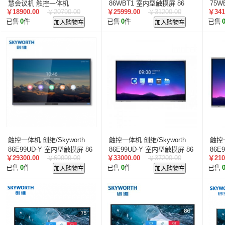
智汇星
航天柏克
柏克
旭龙物联
旭龙
中
慧会议机 触控一体机
86WBT1 室内型触摸屏 86
75W
￥18900.00
￥20790.00
￥25999.00
￥31200.00
￥341
16:9 256g 8G 红外
16:
美松达/MAXOUND
小篆
麟云
艾特网能
科视
已售
0
件
加入购物车
已售
0
件
加入购物车
已售
触控一体机 创维/Skyworth
触控一体机 创维/Skyworth
触控一
86E99UD-Y 室内型触摸屏 86
86E99UD-Y 室内型触摸屏 86
86E
￥29300.00
￥69999.00
￥33000.00
￥37200.00
￥210
16:9 16G 2G 红外
16:9 16G 2G 电容
16:
已售
0
件
加入购物车
已售
0
件
加入购物车
已售