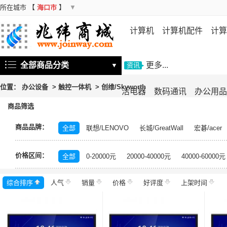
所在城市
【
海口市
】
▼
计算机
计算机配件
计算
机
存储设备
基础软件
信
全部商品分类
更多...
▼
资讯
位置：
办公设备
>
触控一体机
>
创维/Skyworth
活电器
数码通讯
办公用品
商品筛选
商品品牌：
全部
联想/LENOVO
长城/GreatWall
宏碁/acer
富士施乐/Fuji Xerox
华硕/ASUS
戴尔/DELL
三
价格区间：
飞利浦/PHILIPS
TCL
长虹/CHANGHONG
索尼/
全部
0-20000元
20000-40000元
40000-60000元
理光/RICOH
大华/dahua
奔图/PANTUM
金典/Go
综合排序
人气
齐心/Comix
销量
科密/comet
价格
好评度
希沃/seewo
上架时间
中福/ZHF
东方中原/DONVIEW
山特/SANTAK
爱普生/EPSO
MAXHUB
碎乐/Ceiro
柯达/Kodak
日立/HITACH
捷宇/JOYUSING
皓丽/Horion
北峰/BFDX
海康威