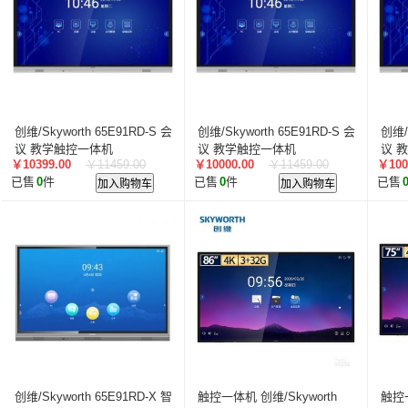
叠云/Cloudecker
麦克赛尔/maxell
中银科技/BOCT
蓝胜卡顿/kadenlan
极米/XGIMI
鸿合/HiteVision
惠科/HKC
高科光电/GKGD
清大视讯
沧田/CUM
索诺克/Sonnoc
迅英/Bulldex
艾博德/iBoard
贝赛
京东方/BOE
互视达/HUSHIDA
爱普伦/EPLONLE
创维/Skyworth 65E91RD-S 会
创维/Skyworth 65E91RD-S 会
创维/
歌派/GEPAD
立思辰/LANXUM
利盟/Lexmark
议 教学触控一体机
议 教学触控一体机
议 
￥10399.00
￥11459.00
￥10000.00
￥11459.00
￥100
英士/inASK
LG
中矗/ZHONGCHU
指南者
霍
已售
0
件
加入购物车
已售
0
件
加入购物车
已售
顶尖/OVERTOP
富山/TOMAYA
爱维达/EVADA
中喆/cnzhongzhe
新中新/synjones
云蝶/YONDY
华高/HUAGOSCAN
建伍/KENWOOD
智腾/ZAXT
艾博德
贝赛尔
东方中原
ITC
实达/START
海天地/Soopen
三田
上海易教
立象/ARGOX
科达
理光
汉光
美松达/MAXSOUND
至像
普印力
方正
中科可控/SuMa
NEC
联想
光阵/LiteArray
丰视/FeuVison
科大讯飞
富士胶
奥兰德
博思得/POSTEK
华映/HWAING
航天双
创维/Skyworth 65E91RD-X 智
触控一体机 创维/Skyworth
触控一