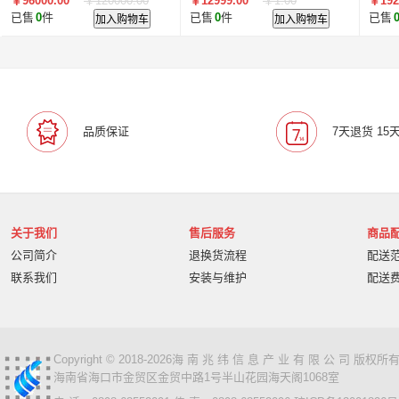
￥96000.00
￥120000.00
￥12999.00
￥1.00
￥192
16:9 32G 4G 红外
16:9
已售
0
件
加入购物车
已售
0
件
加入购物车
已售
品质保证
7天退货 15
关于我们
售后服务
商品
公司简介
退换货流程
配送
联系我们
安装与维护
配送
Copyright © 2018-2026海 南 兆 纬 信 息 产 业 有 限 公 司 版
海南省海口市金贸区金贸中路1号半山花园海天阁1068室