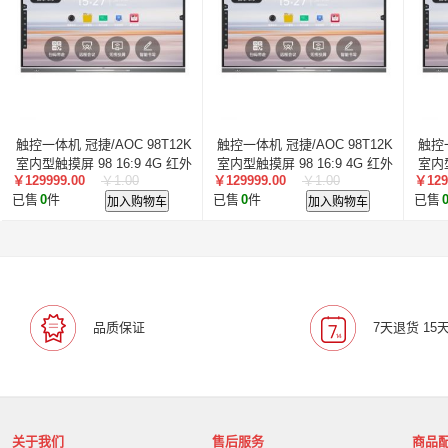
叠云/Cloudecker
麦克赛尔/maxell
中银科技/BOCT
蓝胜卡顿/kadenlan
极米/XGIMI
鸿合/HiteVision
惠科/HKC
高科光电/GKGD
清大视讯
沧田/CUM
索诺克/Sonnoc
迅英/Bulldex
艾博德/iBoard
贝赛
京东方/BOE
互视达/HUSHIDA
爱普伦/EPLONLE
触控一体机 冠捷/AOC 98T12K
触控一体机 冠捷/AOC 98T12K
触控一
歌派/GEPAD
立思辰/LANXUM
利盟/Lexmark
室内型触摸屏 98 16:9 4G 红外
室内型触摸屏 98 16:9 4G 红外
室内型
￥129999.00
￥1.00
￥129999.00
￥1.00
￥129
英士/inASK
LG
中矗/ZHONGCHU
指南者
霍
已售
0
件
加入购物车
已售
0
件
加入购物车
已售
顶尖/OVERTOP
富山/TOMAYA
爱维达/EVADA
中喆/cnzhongzhe
新中新/synjones
云蝶/YONDY
华高/HUAGOSCAN
建伍/KENWOOD
智腾/ZAXT
艾博德
贝赛尔
东方中原
ITC
实达/START
海天地/Soopen
三田
上海易教
立象/ARGOX
品质保证
7天退货 15
科达
理光
汉光
美松达/MAXSOUND
至像
普印力
方正
中科可控/SuMa
NEC
联想
光阵/LiteArray
丰视/FeuVison
科大讯飞
富士胶
奥兰德
博思得/POSTEK
华映/HWAING
航天双
关于我们
售后服务
商品