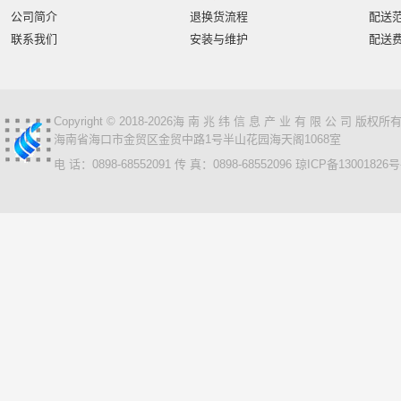
智汇星
航天柏克
柏克
旭龙物联
旭龙
中
公司简介
退换货流程
配送
美松达/MAXOUND
小篆
麟云
艾特网能
科视
联系我们
安装与维护
配送
Copyright © 2018-2026海 南 兆 纬 信 息 产 业 有 限 公 司 版
海南省海口市金贸区金贸中路1号半山花园海天阁1068室
电 话：0898-68552091 传 真：0898-68552096
琼ICP备13001826号