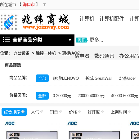
所在城市
【
海口市
】
▼
计算机
计算机配件
计算
机
存储设备
基础软件
信
全部商品分类
更多...
▼
资讯
位置：
办公设备
>
触控一体机
>
冠捷/AOC
活电器
数码通讯
办公用品
商品筛选
商品品牌：
全部
联想/LENOVO
长城/GreatWall
宏碁/acer
富士施乐/Fuji Xerox
华硕/ASUS
戴尔/DELL
三
价格区间：
飞利浦/PHILIPS
TCL
长虹/CHANGHONG
索尼/
全部
0-20000元
20000-40000元
40000-60000元
理光/RICOH
大华/dahua
奔图/PANTUM
金典/Go
综合排序
人气
齐心/Comix
销量
科密/comet
价格
好评度
希沃/seewo
上架时间
中福/ZHF
东方中原/DONVIEW
山特/SANTAK
爱普生/EPSO
MAXHUB
碎乐/Ceiro
柯达/Kodak
日立/HITACH
捷宇/JOYUSING
皓丽/Horion
北峰/BFDX
海康威