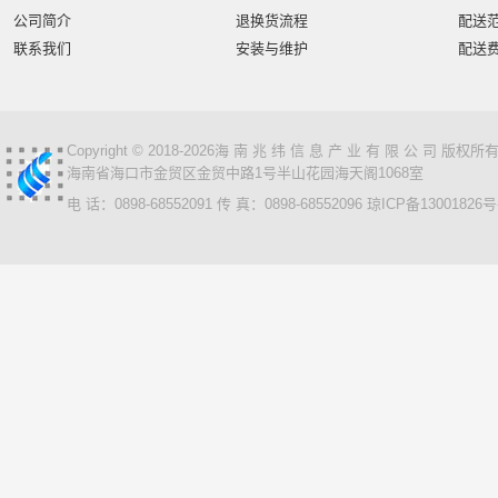
智汇星
航天柏克
柏克
旭龙物联
旭龙
中
公司简介
退换货流程
配送
美松达/MAXOUND
小篆
麟云
艾特网能
科视
联系我们
安装与维护
配送
Copyright © 2018-2026海 南 兆 纬 信 息 产 业 有 限 公 司 版
海南省海口市金贸区金贸中路1号半山花园海天阁1068室
电 话：0898-68552091 传 真：0898-68552096
琼ICP备13001826号