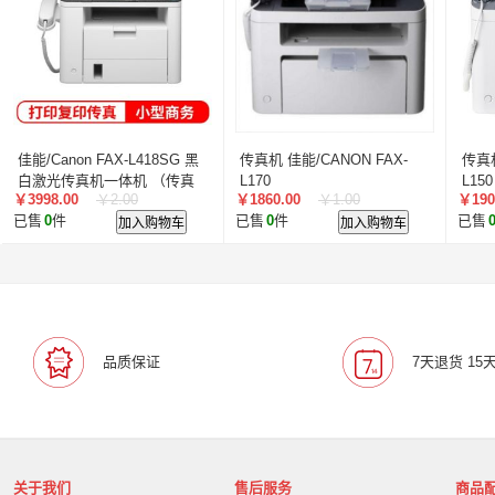
叠云/Cloudecker
麦克赛尔/maxell
中银科技/BOCT
蓝胜卡顿/kadenlan
极米/XGIMI
鸿合/HiteVision
惠科/HKC
高科光电/GKGD
清大视讯
沧田/CUM
索诺克/Sonnoc
迅英/Bulldex
艾博德/iBoard
贝赛
京东方/BOE
互视达/HUSHIDA
爱普伦/EPLONLE
佳能/Canon FAX-L418SG 黑
传真机 佳能/CANON FAX-
传真机
歌派/GEPAD
立思辰/LANXUM
利盟/Lexmark
白激光传真机一体机 （传真
L170
L150
￥3998.00
￥2.00
￥1860.00
￥1.00
￥190
打印 复印）
英士/inASK
LG
中矗/ZHONGCHU
指南者
霍
已售
0
件
加入购物车
已售
0
件
加入购物车
已售
顶尖/OVERTOP
富山/TOMAYA
爱维达/EVADA
中喆/cnzhongzhe
新中新/synjones
云蝶/YONDY
华高/HUAGOSCAN
建伍/KENWOOD
智腾/ZAXT
艾博德
贝赛尔
东方中原
ITC
实达/START
海天地/Soopen
三田
上海易教
立象/ARGOX
品质保证
7天退货 15
科达
理光
汉光
美松达/MAXSOUND
至像
普印力
方正
中科可控/SuMa
NEC
联想
光阵/LiteArray
丰视/FeuVison
科大讯飞
富士胶
奥兰德
博思得/POSTEK
华映/HWAING
航天双
关于我们
售后服务
商品