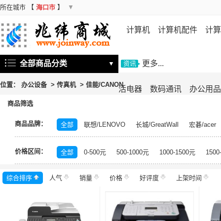
所在城市
【
海口市
】
▼
计算机
计算机配件
计算
机
存储设备
基础软件
信
全部商品分类
更多...
▼
资讯
位置：
办公设备
>
传真机
>
佳能/CANON
活电器
数码通讯
办公用品
商品筛选
商品品牌：
全部
联想/LENOVO
长城/GreatWall
宏碁/acer
富士施乐/Fuji Xerox
华硕/ASUS
戴尔/DELL
三
价格区间：
飞利浦/PHILIPS
TCL
长虹/CHANGHONG
索尼/
全部
0-500元
500-1000元
1000-1500元
1500
理光/RICOH
大华/dahua
奔图/PANTUM
金典/Go
综合排序
人气
齐心/Comix
销量
科密/comet
价格
好评度
希沃/seewo
上架时间
中福/ZHF
东方中原/DONVIEW
山特/SANTAK
爱普生/EPSO
MAXHUB
碎乐/Ceiro
柯达/Kodak
日立/HITACH
捷宇/JOYUSING
皓丽/Horion
北峰/BFDX
海康威