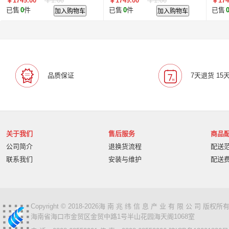
￥1749.00
￥1.00
￥1749.00
￥1.00
￥174
已售
0
件
加入购物车
已售
0
件
加入购物车
已售
品质保证
7天退货 15
关于我们
售后服务
商品
公司简介
退换货流程
配送
联系我们
安装与维护
配送
Copyright © 2018-2026海 南 兆 纬 信 息 产 业 有 限 公 司 版
海南省海口市金贸区金贸中路1号半山花园海天阁1068室