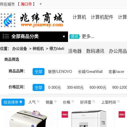
所在城市
【
海口市
】
▼
计算机
计算机配件
计算
机
存储设备
基础软件
信
全部商品分类
更多...
▼
资讯
位置：
办公设备
>
碎纸机
>
得力/deli
活电器
数码通讯
办公用品
商品筛选
商品品牌：
全部
联想/LENOVO
长城/GreatWall
宏碁/acer
富士施乐/Fuji Xerox
华硕/ASUS
戴尔/DELL
三
价格区间：
飞利浦/PHILIPS
TCL
长虹/CHANGHONG
索尼/
全部
0-300元
300-600元
600-900元
900-120
理光/RICOH
大华/dahua
奔图/PANTUM
金典/Go
综合排序
人气
齐心/Comix
销量
科密/comet
价格
好评度
希沃/seewo
上架时间
中福/ZHF
东方中原/DONVIEW
山特/SANTAK
爱普生/EPSO
MAXHUB
碎乐/Ceiro
柯达/Kodak
日立/HITACH
捷宇/JOYUSING
皓丽/Horion
北峰/BFDX
海康威