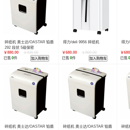
叠云/Cloudecker
麦克赛尔/maxell
中银科技/BOCT
蓝胜卡顿/kadenlan
极米/XGIMI
鸿合/HiteVision
惠科/HKC
高科光电/GKGD
清大视讯
沧田/CUM
索诺克/Sonnoc
迅英/Bulldex
艾博德/iBoard
贝赛
京东方/BOE
互视达/HUSHIDA
爱普伦/EPLONLE
碎纸机 奥士达/OASTAR 铂盾
得力/deli 9956 碎纸机
得力/
歌派/GEPAD
立思辰/LANXUM
利盟/Lexmark
292 段状 5级保密
￥880.00
￥930.00
￥680.00
￥900.00
￥680
英士/inASK
LG
中矗/ZHONGCHU
指南者
霍
已售
0
件
加入购物车
已售
0
件
加入购物车
已售
顶尖/OVERTOP
富山/TOMAYA
爱维达/EVADA
中喆/cnzhongzhe
新中新/synjones
云蝶/YONDY
华高/HUAGOSCAN
建伍/KENWOOD
智腾/ZAXT
艾博德
贝赛尔
东方中原
ITC
实达/START
海天地/Soopen
三田
上海易教
立象/ARGOX
科达
理光
汉光
美松达/MAXSOUND
至像
普印力
方正
中科可控/SuMa
NEC
联想
光阵/LiteArray
丰视/FeuVison
科大讯飞
富士胶
奥兰德
博思得/POSTEK
华映/HWAING
航天双
碎纸机 奥士达/OASTAR 铂盾
碎纸机 奥士达/OASTAR 铂盾
碎纸机