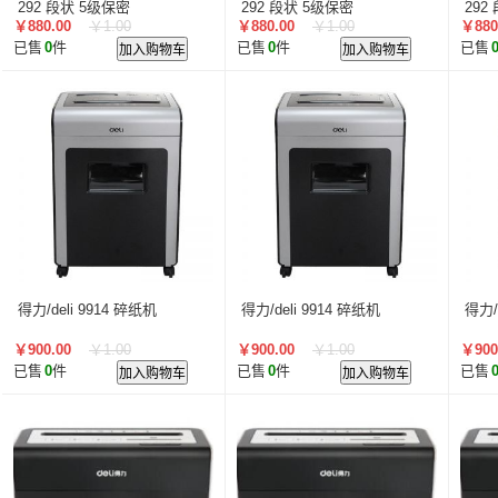
智汇星
航天柏克
柏克
旭龙物联
旭龙
中
292 段状 5级保密
292 段状 5级保密
292
￥880.00
￥1.00
￥880.00
￥1.00
￥880
美松达/MAXOUND
小篆
麟云
艾特网能
科视
已售
0
件
加入购物车
已售
0
件
加入购物车
已售
得力/deli 9914 碎纸机
得力/deli 9914 碎纸机
得力/
￥900.00
￥1.00
￥900.00
￥1.00
￥900
已售
0
件
加入购物车
已售
0
件
加入购物车
已售