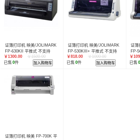
叠云/Cloudecker
麦克赛尔/maxell
中银科技/BOCT
蓝胜卡顿/kadenlan
极米/XGIMI
鸿合/HiteVision
惠科/HKC
高科光电/GKGD
清大视讯
沧田/CUM
索诺克/Sonnoc
迅英/Bulldex
艾博德/iBoard
贝赛
京东方/BOE
互视达/HUSHIDA
爱普伦/EPLONLE
证簿打印机 映美/JOLIMARK
证簿打印机 映美/JOLIMARK
证簿打
歌派/GEPAD
立思辰/LANXUM
利盟/Lexmark
FP-630KII 平推式 不支持
FP-530KIII+ 平推式 不支持
FP-
￥1300.00
￥1500.00
￥818.00
￥1000.00
￥109
英士/inASK
LG
中矗/ZHONGCHU
指南者
霍
已售
0
件
加入购物车
已售
0
件
加入购物车
已售
顶尖/OVERTOP
富山/TOMAYA
爱维达/EVADA
中喆/cnzhongzhe
新中新/synjones
云蝶/YONDY
华高/HUAGOSCAN
建伍/KENWOOD
智腾/ZAXT
艾博德
贝赛尔
东方中原
ITC
实达/START
海天地/Soopen
三田
上海易教
立象/ARGOX
科达
理光
汉光
美松达/MAXSOUND
至像
普印力
方正
中科可控/SuMa
NEC
联想
光阵/LiteArray
丰视/FeuVison
科大讯飞
富士胶
奥兰德
博思得/POSTEK
华映/HWAING
航天双
证簿打印机 映美 FP-700K 平