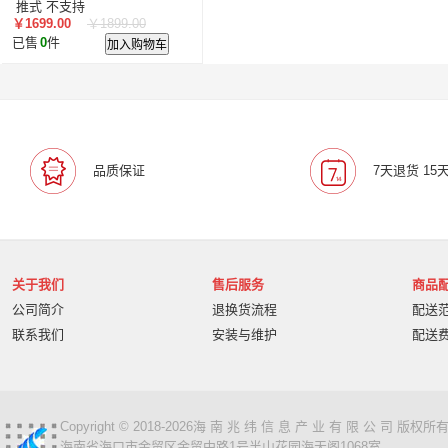
智汇星
航天柏克
柏克
旭龙物联
旭龙
中
推式 不支持
￥1699.00
￥1899.00
美松达/MAXOUND
小篆
麟云
艾特网能
科视
已售
0
件
加入购物车
品质保证
7天退货 15
关于我们
售后服务
商品
公司简介
退换货流程
配送
联系我们
安装与维护
配送
Copyright © 2018-2026海 南 兆 纬 信 息 产 业 有 限 公 司 版
海南省海口市金贸区金贸中路1号半山花园海天阁1068室