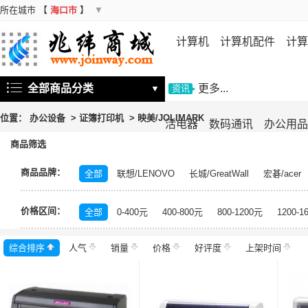
所在城市
【
海口市
】
▼
计算机
计算机配件
计算
机
存储设备
基础软件
信
全部商品分类
更多...
▼
资讯
位置：
办公设备
>
证簿打印机
>
映美/JOLIMARK
活电器
数码通讯
办公用品
商品筛选
商品品牌：
全部
联想/LENOVO
长城/GreatWall
宏碁/acer
富士施乐/Fuji Xerox
华硕/ASUS
戴尔/DELL
三
价格区间：
飞利浦/PHILIPS
TCL
长虹/CHANGHONG
索尼/
全部
0-400元
400-800元
800-1200元
1200-1
理光/RICOH
大华/dahua
奔图/PANTUM
金典/Go
综合排序
人气
齐心/Comix
销量
科密/comet
价格
好评度
希沃/seewo
上架时间
中福/ZHF
东方中原/DONVIEW
山特/SANTAK
爱普生/EPSO
MAXHUB
碎乐/Ceiro
柯达/Kodak
日立/HITACH
捷宇/JOYUSING
皓丽/Horion
北峰/BFDX
海康威