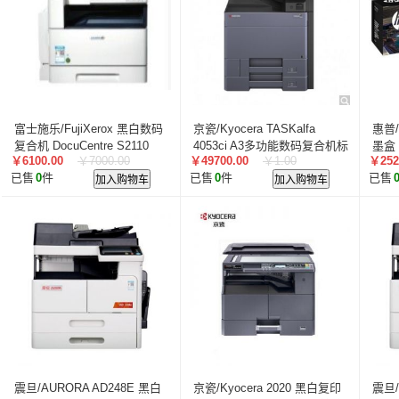
标拓/​Biaotop
欣彩/Anycolor
爱国者/aigo
晨鸣/ch
柯尼卡美能达/KONICA MINOLTA
高端/TECH-A
永
洛来宝/LUOLAIBAO
碎乐/Ceiro
柯达/Kodak
日立
网御星云/Leadsec
富士/FUJIFILM
搜狗/sougou
国际/INTERNATIONAL
皓丽/Horion
浪潮/INSPUR
富士施乐/FujiXerox 黑白数码
京瓷/Kyocera TASKalfa
惠普
卡萨帝/casarte
深信服/SANGFOR
汉光/CSSC
复合机 DocuCentre S2110
4053ci A3多功能数码复合机标
墨盒
￥6100.00
￥7000.00
￥49700.00
￥1.00
￥252
NDA A3幅面 打印 复印 扫描
麦克赛尔/maxell
配含输稿器 彩色激光复印机
中银科技/BOCT
希捷/SeagateExp
777z
已售
0
件
加入购物车
已售
0
件
加入购物车
已售
打印复印速度：21PPM；，标
复合机
信锐/SUNDRAY
睿因/WAVLINK
神州数码/DCN
配双面器，双面自动进黑白复
日电/NEC
光峰/Appotronics
蓝胜卡顿/kadenlan
印机
华视电子/CHINA VISION
小米/MI
OPPO
达克斯
晶弘/KINGHOME
活仕/Auswoods
森井电气/SEN El
三菱电机/Mitsubishi
三菱重工
小天鹅/LittleSwan
数科/Suwell
奥多比/Adobe
科飞亚/COFAR
联华
好顺/Horizon
kindle
IBM
惠科/HKC
高科光电
澳天/Aotian
得实/DASCOM
德凡/DEVELOP
汉
中科方德/nfs-china
艾博德/iBoard
贝赛尔/BESSE
震旦/AURORA AD248E 黑白
京瓷/Kyocera 2020 黑白复印
震旦/