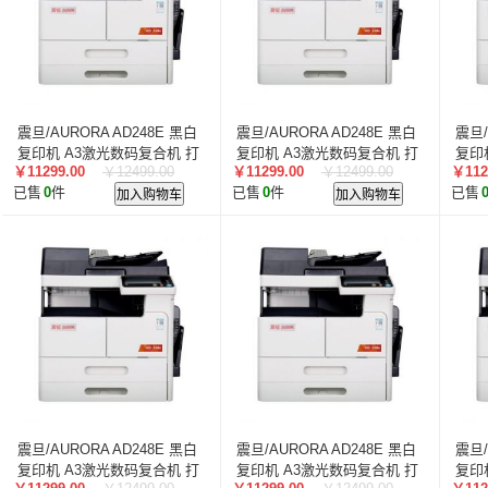
向式鑫源/XSXY
艾洁
正脉
华都
维海德/VHD
天地伟业
雄虎
QUIN
统信
晨鸣
趣印/QUI
慧与/HPE
美松达/MAXSOUND
金宝兄弟
乐美
仙视/Goodview
岳阳楼至尊
优茂
天将
硕方
震旦/AURORA AD248E 黑白
震旦/AURORA AD248E 黑白
震旦/
宝利通/POLYCOM
HGtoner
南天/Nantian
华凌
复印机 A3激光数码复合机 打
复印机 A3激光数码复合机 打
复印
航天706
天玥
曙光/Sugon
超越申泰
超越/Ch
￥11299.00
￥12499.00
￥11299.00
￥12499.00
￥112
印/复印/扫描 主机+输搞器+双
印/复印/扫描 主机+输搞器+双
印/
已售
0
件
加入购物车
已售
0
件
加入购物车
已售
永亚普信
普印力
仟井/THKOM
卡萨帝
方正
纸盒
纸盒
纸盒
中科可控/CANCON
中科可控/SuMa
NEC
盈佳/
金光
佳能
荣大
华录/Hualu
视美乐/SEEMIL
致钛/ZhiTai
宏碁
捷特
爱墨
ASUS/华硕
金晟
迅捷/FAST
光阵/LiteArray
优品谊印
丰视
德顺/DESHUN
华视电子
威尔信
麦盾
乾程理
奥兰德
博思得/POSTEK
中孚信息
人大金仓
BOE
中雪/ZHONGXUE
山泽/Samzhe
丰润达
汇金/huijin
智汇星
航天柏克
柏克
旭龙物联
震旦/AURORA AD248E 黑白
震旦/AURORA AD248E 黑白
震旦/
盛林海浪
松京
火绒安全
中群信安
森宝/senb
复印机 A3激光数码复合机 打
复印机 A3激光数码复合机 打
复印
中兴/ZTE
恒安捷/HENGANJIE
爱意/AEE
爱胜