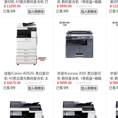
金太阳/SUN PAPER
劲彩/J & Cai
众色/ZS
海兰
复印机 A3激光数码复合机 打
机 数码复合机（单纸盒+输稿
复印
￥11299.00
￥12499.00
￥5899.00
￥6599.00
￥112
印/复印/扫描 主机+输搞器+双
器）
印/
洲明/Unilumin
北京文香/wenxiang
佳文/CAVON
已售
0
件
加入购物车
已售
0
件
加入购物车
已售
纸盒
纸盒
精卓/JINGZHUO
万拓/WANTUO
e代经典
欣格
贝迪/BRADY
诺美佳
利盟/Lexmark
麦沃/MAIW
洛菲特/LOFIT
宜联/Elean
英士/inASK
曼仁/Man
卡莱泰克/Colortrac
画方科技/HUAFOUN
众森
浩
爱维达/EVADA
汉印/HPRT
现代/HYUNDAI
神州
睿沃/RIWWWO
柏克/BAYKEE
中喆/cnzhongzhe
宇视/uniview
得印/befon
森井/SEN
高宝/COBO
宝德/Powerleader
华高/HUAGOSCAN
磊科/netcor
罗技/Logitech
达梦
AOC
金盾/Goldencis
绿联
佳能/Canon iR2525i 黑白复印
京瓷/Kyocera 2020 黑白复印
京瓷/
机 A3黑白激光数码复合机 主
机 数码复合机（单纸盒+输稿
机 
Promise
威联通/QNAP
铁威马/TerraMaster
TO
￥16670.00
￥16670.00
￥5899.00
￥6599.00
￥589
机+含双面器+自动输稿器+双
器）
器）
影源/WinMage
精伦电子/Routon
汉光联创
科思
已售
0
件
加入购物车
已售
0
件
加入购物车
已售
纸盒+工作台
东方中原
麦光/MAIGUANG
富士樱
西部数据/W
超聚变
光电通/TOEC
奥图码/Optoma
京呈
Apple
坚果/JmGO
安天/ANTIY
海能达/Hytera
荣耀/HONOR
视联动力/VisionVera
理士/LEOCH