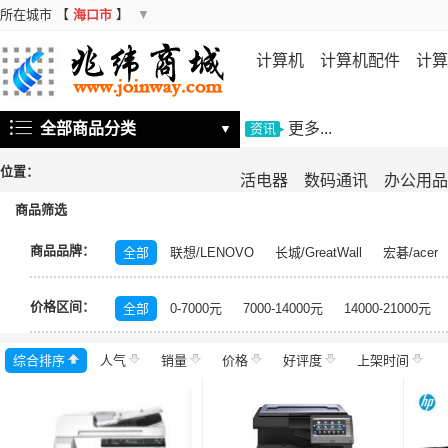
所在城市
【
海口市
】
▼
计算机
计算机配件
计算
机
存储设备
基础软件
信
全部商品分类
更多...
▼
资讯
位置：
活电器
数码通讯
办公用品
商品筛选
商品品牌：
全部
联想/LENOVO
长城/GreatWall
宏碁/acer
富士施乐/Fuji Xerox
华硕/ASUS
戴尔/DELL
三
价格区间：
海信/Hisense
海尔/Haier
康佳/KONKA
飞利浦/P
全部
0-7000元
7000-14000元
14000-21000元
美菱/MELING
尼康/Nikon
松下/Panasonic
GoP
综合排序
人气
水星/MERCURY
销量
价格
良田/eloam
好评度
德意拍/Deyipai
上架时间
中
大华/dahua
奔图/PANTUM
金典/Golden
岳阳楼
绿盟/NSFOCUS
UPM
金光/APP
明基/BENQ
威尔信/Wilson
科密/comet
希沃/seewo
群晖/Syn