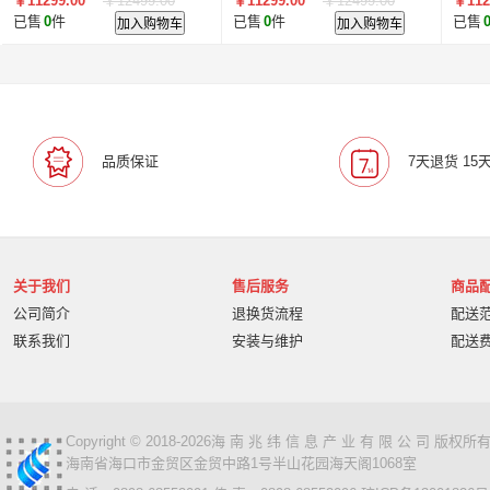
￥11299.00
￥12499.00
￥11299.00
￥12499.00
￥112
印/复印/扫描 主机+输搞器+双
印/复印/扫描 主机+输搞器+双
印/
已售
0
件
加入购物车
已售
0
件
加入购物车
已售
纸盒
纸盒
纸盒
天章韵
世纪天章
天阳
联盛蓝叶
信果科技
金蝶
佳美特
艾特网能
智微智能/JWIPC
科视
联想ThinkPad
扬天
峻宸办公
联想/ThinkPad
品质保证
7天退货 15
关于我们
售后服务
商品
公司简介
退换货流程
配送
联系我们
安装与维护
配送
Copyright © 2018-2026海 南 兆 纬 信 息 产 业 有 限 公 司 版
海南省海口市金贸区金贸中路1号半山花园海天阁1068室