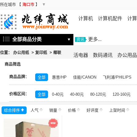
所在城市
【
海口市
】
▼
计算机
计算机配件
计算
机
存储设备
基础软件
信
全部商品分类
更多...
▼
资讯
位置：
办公用纸
>
复印纸
>
椰联
活电器
数码通讯
办公用品
商品筛选
商品品牌：
全部
惠普/HP
佳能/CANON
飞利浦/PHILIPS
中福/ZHFOR
百顺/bison
映美/Jolimark
理想/RI
价格区间：
百旺/PaperOne
晨光/M&G
高品乐/GOLDEN COL
全部
0-40元
40-80元
80-120元
120-160元
未来世界
得印/befon
科思特
高品乐
理想之
综合排序
人气
岳阳楼至尊
销量
天将
价格
亚太森博
好评度
丽印
上架时间
金锐
金
联盛蓝叶
清风/APP
佳印/UPM
LUMEK
佳美