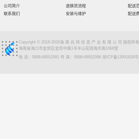
智汇星
航天柏克
柏克
旭龙物联
旭龙
中
公司简介
退换货流程
配送
美松达/MAXOUND
小篆
麟云
艾特网能
科视
联系我们
安装与维护
配送
Copyright © 2018-2026海 南 兆 纬 信 息 产 业 有 限 公 司 版
海南省海口市金贸区金贸中路1号半山花园海天阁1068室
电 话：0898-68552091 传 真：0898-68552096
琼ICP备13001826号