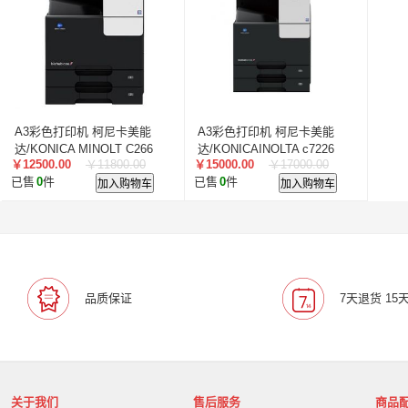
叠云/Cloudecker
麦克赛尔/maxell
中银科技/BOCT
蓝胜卡顿/kadenlan
极米/XGIMI
鸿合/HiteVision
惠科/HKC
高科光电/GKGD
清大视讯
沧田/CUM
索诺克/Sonnoc
迅英/Bulldex
艾博德/iBoard
贝赛
京东方/BOE
互视达/HUSHIDA
爱普伦/EPLONLE
A3彩色打印机 柯尼卡美能
A3彩色打印机 柯尼卡美能
歌派/GEPAD
立思辰/LANXUM
利盟/Lexmark
达/KONICA MINOLT C266
达/KONICAINOLTA c7226
￥12500.00
￥11800.00
￥15000.00
￥17000.00
英士/inASK
LG
中矗/ZHONGCHU
指南者
霍
已售
0
件
加入购物车
已售
0
件
加入购物车
顶尖/OVERTOP
富山/TOMAYA
爱维达/EVADA
中喆/cnzhongzhe
新中新/synjones
云蝶/YONDY
华高/HUAGOSCAN
建伍/KENWOOD
智腾/ZAXT
艾博德
贝赛尔
东方中原
ITC
实达/START
海天地/Soopen
三田
上海易教
立象/ARGOX
品质保证
7天退货 15
科达
理光
汉光
美松达/MAXSOUND
至像
普印力
方正
中科可控/SuMa
NEC
联想
光阵/LiteArray
丰视/FeuVison
科大讯飞
富士胶
奥兰德
博思得/POSTEK
华映/HWAING
航天双
关于我们
售后服务
商品