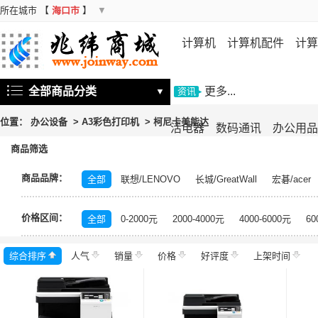
所在城市
【
海口市
】
▼
计算机
计算机配件
计算
机
存储设备
基础软件
信
全部商品分类
更多...
▼
资讯
位置：
办公设备
>
A3彩色打印机
>
柯尼卡美能达
活电器
数码通讯
办公用品
商品筛选
商品品牌：
全部
联想/LENOVO
长城/GreatWall
宏碁/acer
富士施乐/Fuji Xerox
华硕/ASUS
戴尔/DELL
三
价格区间：
飞利浦/PHILIPS
TCL
长虹/CHANGHONG
索尼/
全部
0-2000元
2000-4000元
4000-6000元
60
理光/RICOH
大华/dahua
奔图/PANTUM
金典/Go
综合排序
人气
齐心/Comix
销量
科密/comet
价格
好评度
希沃/seewo
上架时间
中福/ZHF
东方中原/DONVIEW
山特/SANTAK
爱普生/EPSO
MAXHUB
碎乐/Ceiro
柯达/Kodak
日立/HITACH
捷宇/JOYUSING
皓丽/Horion
北峰/BFDX
海康威