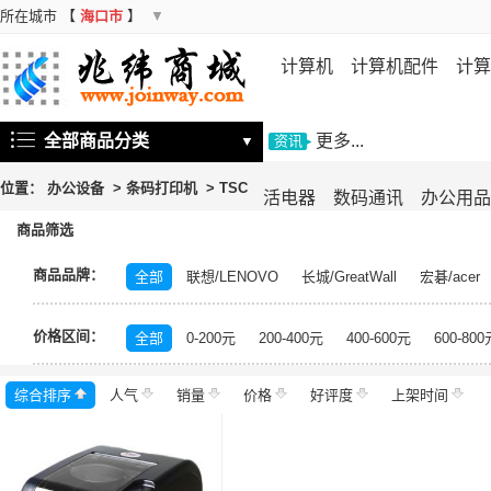
所在城市
【
海口市
】
▼
计算机
计算机配件
计算
机
存储设备
基础软件
信
全部商品分类
更多...
▼
资讯
位置：
办公设备
>
条码打印机
>
TSC
活电器
数码通讯
办公用品
商品筛选
商品品牌：
全部
联想/LENOVO
长城/GreatWall
宏碁/acer
富士施乐/Fuji Xerox
华硕/ASUS
戴尔/DELL
三
价格区间：
飞利浦/PHILIPS
TCL
长虹/CHANGHONG
索尼/
全部
0-200元
200-400元
400-600元
600-800
理光/RICOH
大华/dahua
奔图/PANTUM
金典/Go
综合排序
人气
齐心/Comix
销量
科密/comet
价格
好评度
希沃/seewo
上架时间
中福/ZHF
东方中原/DONVIEW
山特/SANTAK
爱普生/EPSO
MAXHUB
碎乐/Ceiro
柯达/Kodak
日立/HITACH
捷宇/JOYUSING
皓丽/Horion
北峰/BFDX
海康威