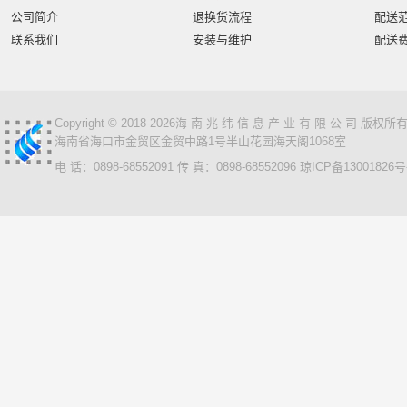
智汇星
航天柏克
柏克
旭龙物联
旭龙
中
公司简介
退换货流程
配送
美松达/MAXOUND
小篆
麟云
艾特网能
科视
联系我们
安装与维护
配送
Copyright © 2018-2026海 南 兆 纬 信 息 产 业 有 限 公 司 版
海南省海口市金贸区金贸中路1号半山花园海天阁1068室
电 话：0898-68552091 传 真：0898-68552096
琼ICP备13001826号