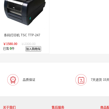
叠云/Cloudecker
麦克赛尔/maxell
中银科技/BOCT
蓝胜卡顿/kadenlan
极米/XGIMI
鸿合/HiteVision
惠科/HKC
高科光电/GKGD
清大视讯
沧田/CUM
索诺克/Sonnoc
迅英/Bulldex
艾博德/iBoard
贝赛
京东方/BOE
互视达/HUSHIDA
爱普伦/EPLONLE
条码打印机 TSC TTP-247
歌派/GEPAD
立思辰/LANXUM
利盟/Lexmark
￥1580.00
￥2300.00
英士/inASK
LG
中矗/ZHONGCHU
指南者
霍
已售
0
件
加入购物车
顶尖/OVERTOP
富山/TOMAYA
爱维达/EVADA
中喆/cnzhongzhe
新中新/synjones
云蝶/YONDY
华高/HUAGOSCAN
建伍/KENWOOD
智腾/ZAXT
艾博德
贝赛尔
东方中原
ITC
实达/START
海天地/Soopen
三田
上海易教
立象/ARGOX
品质保证
7天退货 15
科达
理光
汉光
美松达/MAXSOUND
至像
普印力
方正
中科可控/SuMa
NEC
联想
光阵/LiteArray
丰视/FeuVison
科大讯飞
富士胶
奥兰德
博思得/POSTEK
华映/HWAING
航天双
关于我们
售后服务
商品