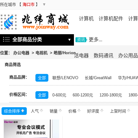
所在城市
【
海口市
】
▼
计算机
计算机配件
计算
机
存储设备
基础软件
信
全部商品分类
更多...
▼
资讯
位置：
办公电器
>
电视机
>
皓丽/Horion
活电器
数码通讯
办公用品
商品筛选
商品品牌：
全部
联想/LENOVO
长城/GreatWall
华为/HUAW
海尔/Haier
康佳/KONKA
飞利浦/PHILIPS
TCL
价格区间：
格力/GREE
志高/CHIGO
科龙/KELON
奥克斯/
全部
0-600元
600-1200元
1200-1800元
1800
日立/HITACHI
网御星云/Leadsec
皓丽/Horion
海
综合排序
人气
华美/huamei
销量
乐创/lecon
价格
好评度
云米/VIOMI
上架时间
穗凌/SUIL
川井/CHKAWAI
德业/Deye
小天鹅/LittleSwan
仟井/THKOM
卡萨帝
华录/Hualu
多乐信/DORO
松京
川岛/KAWASHIMA
九阳/Joyoung