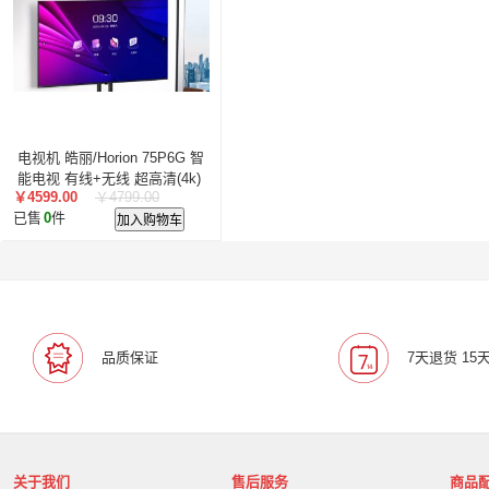
电视机 皓丽/Horion 75P6G 智
能电视 有线+无线 超高清(4k)
￥4599.00
￥4799.00
75 LED
已售
0
件
加入购物车
品质保证
7天退货 15
关于我们
售后服务
商品