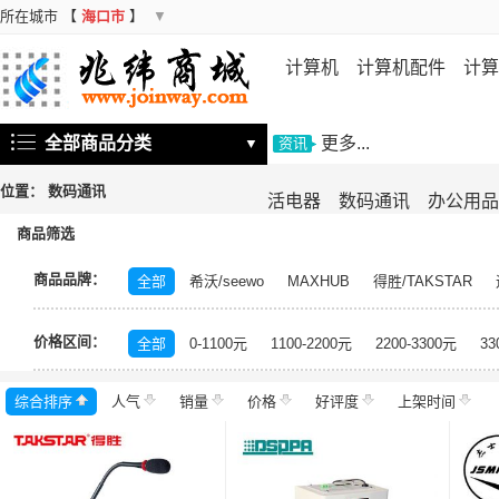
所在城市
【
海口市
】
▼
计算机
计算机配件
计算
机
存储设备
基础软件
信
全部商品分类
更多...
▼
资讯
位置：
数码通讯
活电器
数码通讯
办公用品
商品筛选
商品品牌：
全部
希沃/seewo
MAXHUB
得胜/TAKSTAR
价格区间：
全部
0-1100元
1100-2200元
2200-3300元
33
综合排序
人气
销量
价格
好评度
上架时间