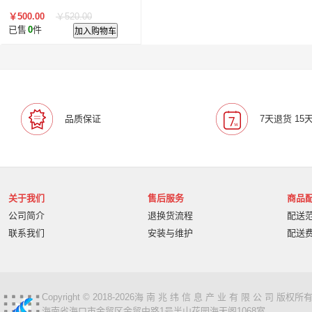
￥500.00
￥520.00
已售
0
件
加入购物车
品质保证
7天退货 15
关于我们
售后服务
商品
公司简介
退换货流程
配送
联系我们
安装与维护
配送
Copyright © 2018-2026海 南 兆 纬 信 息 产 业 有 限 公 司 版
海南省海口市金贸区金贸中路1号半山花园海天阁1068室