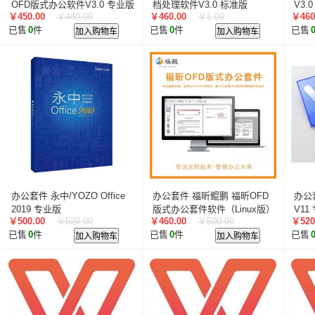
OFD版式办公软件V3.0 专业版
档处理软件V3.0 标准版
V3.0
￥450.00
￥480.00
￥460.00
￥1.00
￥460
已售
0
件
加入购物车
已售
0
件
加入购物车
已售
办公套件 永中/YOZO Office
办公套件 福昕鲲鹏 福昕OFD
办公套
2019 专业版
版式办公套件软件（Linux版）
V11
￥500.00
￥520.00
￥460.00
￥500.00
￥520
V8.0 专业版
已售
0
件
加入购物车
已售
0
件
加入购物车
已售