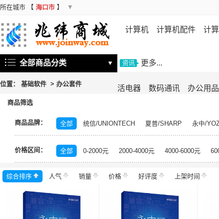
所在城市
【
海口市
】
▼
计算机
计算机配件
计算
机
存储设备
基础软件
信
全部商品分类
更多...
▼
资讯
位置：
基础软件
>
办公套件
活电器
数码通讯
办公用品
商品筛选
商品品牌：
全部
统信/UNIONTECH
夏普/SHARP
永中/YO
中科方德/nfs-china
银河麒麟/KYLIN
神州网信/CMI
价格区间：
福昕
兴唐
书生
中科方德
北信源
达梦数
全部
0-2000元
2000-4000元
4000-6000元
60
数科
中电科金仓
银河
金碟
东方通
金蝶
综合排序
人气
销量
价格
好评度
上架时间