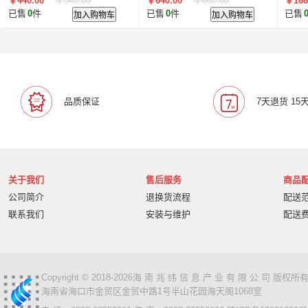
￥440.00
￥540.00
￥640.00
￥660.00
￥168
V8.0（三年） 专业版
已售
0
件
加入购物车
已售
0
件
加入购物车
已售
品质保证
7天退货 15
关于我们
售后服务
商品
公司简介
退换货流程
配送
联系我们
安装与维护
配送
Copyright © 2018-2026海 南 兆 纬 信 息 产 业 有 限 公 司 版
海南省海口市金贸区金贸中路1号半山花园海天阁1068室