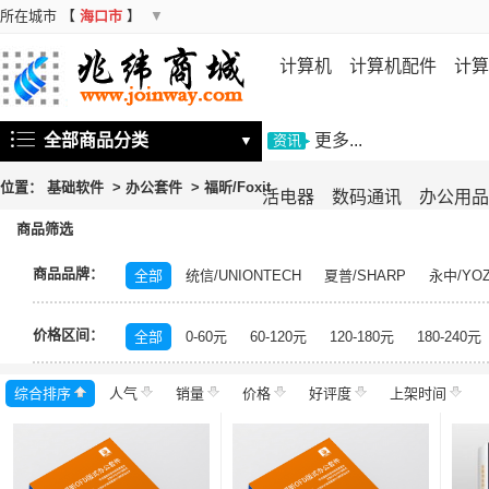
所在城市
【
海口市
】
▼
计算机
计算机配件
计算
机
存储设备
基础软件
信
全部商品分类
更多...
▼
资讯
位置：
基础软件
>
办公套件
>
福昕/Foxit
活电器
数码通讯
办公用品
商品筛选
商品品牌：
全部
统信/UNIONTECH
夏普/SHARP
永中/YO
中科方德/nfs-china
银河麒麟/KYLIN
神州网信/CMI
价格区间：
福昕
兴唐
书生
中科方德
北信源
达梦数
全部
0-60元
60-120元
120-180元
180-240元
数科
中电科金仓
银河
金碟
东方通
金蝶
综合排序
人气
销量
价格
好评度
上架时间