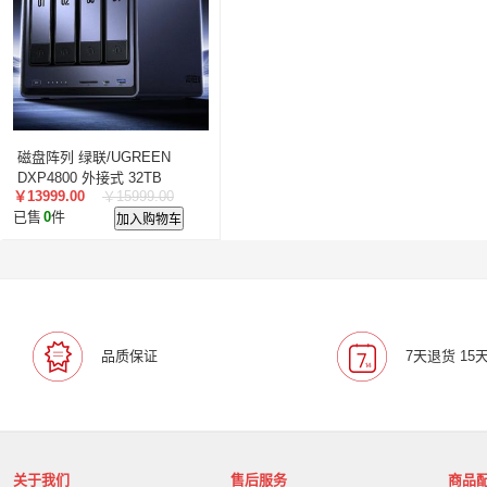
宝利通/Polcyom
爱数/EISOO
数科/Suwell
晨光
宁畅/Nettrix
立思辰/LANXUM
麦沃/MAIWO
沃开
柏克/BAYKEE
金士顿/Kingston
德丽
科达/KED
奥睿科/ORICO
阿卡西斯/acasis
areca
火蓝存储/H
万兆通光电
微辰/highpoint
星储/Singstor
Yotta
磁盘阵列 绿联/UGREEN
超聚变
奥图码/Optoma
数存/Datapp
丽彩士/RC
DXP4800 外接式 32TB
￥13999.00
￥15999.00
统信
普贴/PUTY
科达
天熠
黎耀/leayo
汉
已售
0
件
加入购物车
友联/UNION
宝利通/POLYCOM
HGtoner
南天/N
曙光/Sugon
超越申泰
超越/ChaoYue
百信
百
卡萨帝
华建科技/HUAJIANTECH
华建
北信源
视美乐/SEEMILE
索诺克/Sonnoc
书生/sursen
HP/惠普
熵基
国芳
昱联/ASint
英特尔/intel
品质保证
7天退货 15
鼎创之星
WPS
福天
欧迪特/ODT
金仓
中
关于我们
售后服务
商品