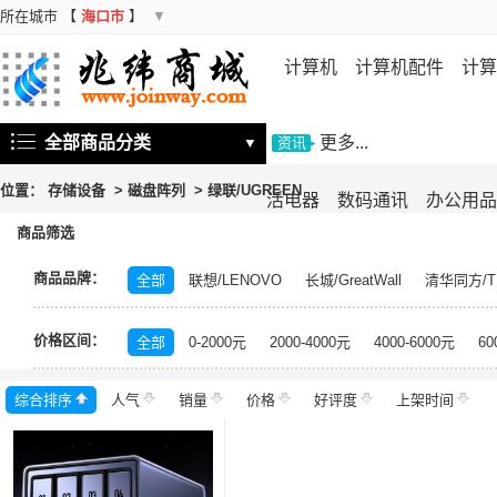
所在城市
【
海口市
】
▼
计算机
计算机配件
计算
机
存储设备
基础软件
信
全部商品分类
更多...
▼
资讯
位置：
存储设备
>
磁盘阵列
>
绿联/UGREEN
活电器
数码通讯
办公用品
商品筛选
商品品牌：
全部
联想/LENOVO
长城/GreatWall
清华同方/T
戴尔/DELL
三星/SAMSUNG
富士通/Fujitsu
华三
价格区间：
美的/Midea
松下/Panasonic
格力/GREE
锐捷/Ru
全部
0-2000元
2000-4000元
4000-6000元
60
得力/deli
天章/TANGO
科大讯飞/iFLYTEK
绿盟/
综合排序
人气
群晖/Synology
销量
价格
中福/ZHFOR
好评度
理想/RISO
上架时间
东芝/T
希捷/Seagate
柯尼卡美能达/KONICA MINOLTA
永
安恒/DAS
闪迪/SanDisk
紫光/UNIS
浪潮/INSP
中科曙光/Sugon
神州数码/DCN
360
百奥/PAR