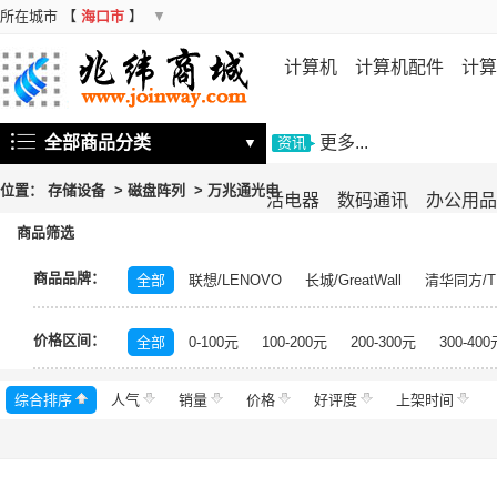
所在城市
【
海口市
】
▼
计算机
计算机配件
计算
机
存储设备
基础软件
信
全部商品分类
更多...
▼
资讯
位置：
存储设备
>
磁盘阵列
>
万兆通光电
活电器
数码通讯
办公用品
商品筛选
商品品牌：
全部
联想/LENOVO
长城/GreatWall
清华同方/T
戴尔/DELL
三星/SAMSUNG
富士通/Fujitsu
华三
价格区间：
美的/Midea
松下/Panasonic
格力/GREE
锐捷/Ru
全部
0-100元
100-200元
200-300元
300-400
得力/deli
天章/TANGO
科大讯飞/iFLYTEK
绿盟/
综合排序
人气
群晖/Synology
销量
价格
中福/ZHFOR
好评度
理想/RISO
上架时间
东芝/T
希捷/Seagate
柯尼卡美能达/KONICA MINOLTA
永
安恒/DAS
闪迪/SanDisk
紫光/UNIS
浪潮/INSP
中科曙光/Sugon
神州数码/DCN
360
百奥/PAR