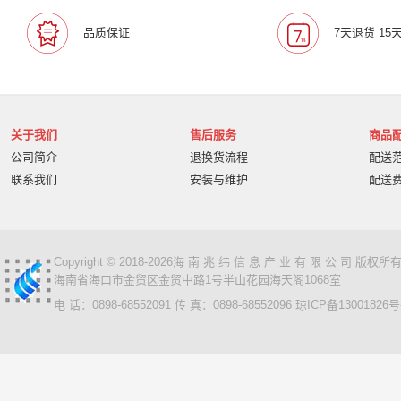
宝利通/Polcyom
爱数/EISOO
数科/Suwell
晨光
品质保证
7天退货 15
宁畅/Nettrix
立思辰/LANXUM
麦沃/MAIWO
沃开
柏克/BAYKEE
金士顿/Kingston
德丽
科达/KED
奥睿科/ORICO
阿卡西斯/acasis
areca
火蓝存储/H
万兆通光电
微辰/highpoint
星储/Singstor
Yotta
关于我们
售后服务
商品
超聚变
奥图码/Optoma
数存/Datapp
丽彩士/RC
公司简介
退换货流程
配送
统信
普贴/PUTY
科达
天熠
黎耀/leayo
汉
联系我们
安装与维护
配送
友联/UNION
宝利通/POLYCOM
HGtoner
南天/N
曙光/Sugon
超越申泰
超越/ChaoYue
百信
百
卡萨帝
华建科技/HUAJIANTECH
华建
北信源
视美乐/SEEMILE
索诺克/Sonnoc
书生/sursen
Copyright © 2018-2026海 南 兆 纬 信 息 产 业 有 限 公 司 版
海南省海口市金贸区金贸中路1号半山花园海天阁1068室
HP/惠普
熵基
国芳
昱联/ASint
英特尔/intel
电 话：0898-68552091 传 真：0898-68552096
琼ICP备13001826号
鼎创之星
WPS
福天
欧迪特/ODT
金仓
中