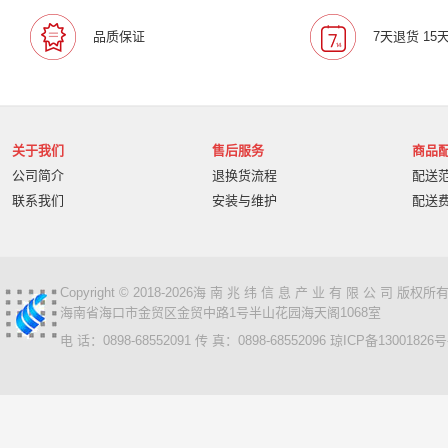
宝利通/Polcyom
爱数/EISOO
数科/Suwell
晨光
品质保证
7天退货 15
宁畅/Nettrix
立思辰/LANXUM
麦沃/MAIWO
沃开
柏克/BAYKEE
金士顿/Kingston
德丽
科达/KED
奥睿科/ORICO
阿卡西斯/acasis
areca
火蓝存储/H
万兆通光电
微辰/highpoint
星储/Singstor
Yotta
关于我们
售后服务
商品
超聚变
奥图码/Optoma
数存/Datapp
丽彩士/RC
公司简介
退换货流程
配送
统信
普贴/PUTY
科达
天熠
黎耀/leayo
汉
联系我们
安装与维护
配送
友联/UNION
宝利通/POLYCOM
HGtoner
南天/N
曙光/Sugon
超越申泰
超越/ChaoYue
百信
百
卡萨帝
华建科技/HUAJIANTECH
华建
北信源
视美乐/SEEMILE
索诺克/Sonnoc
书生/sursen
Copyright © 2018-2026海 南 兆 纬 信 息 产 业 有 限 公 司 版
海南省海口市金贸区金贸中路1号半山花园海天阁1068室
HP/惠普
熵基
国芳
昱联/ASint
英特尔/intel
电 话：0898-68552091 传 真：0898-68552096
琼ICP备13001826号
鼎创之星
WPS
福天
欧迪特/ODT
金仓
中