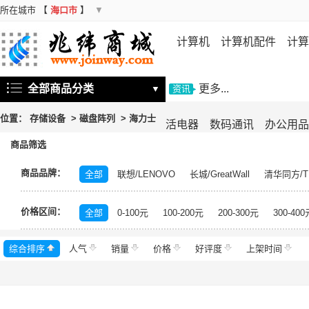
所在城市
【
海口市
】
▼
计算机
计算机配件
计算
机
存储设备
基础软件
信
全部商品分类
更多...
▼
资讯
位置：
存储设备
>
磁盘阵列
>
海力士
活电器
数码通讯
办公用品
商品筛选
商品品牌：
全部
联想/LENOVO
长城/GreatWall
清华同方/T
戴尔/DELL
三星/SAMSUNG
富士通/Fujitsu
华三
价格区间：
美的/Midea
松下/Panasonic
格力/GREE
锐捷/Ru
全部
0-100元
100-200元
200-300元
300-400
得力/deli
天章/TANGO
科大讯飞/iFLYTEK
绿盟/
综合排序
人气
群晖/Synology
销量
价格
中福/ZHFOR
好评度
理想/RISO
上架时间
东芝/T
希捷/Seagate
柯尼卡美能达/KONICA MINOLTA
永
安恒/DAS
闪迪/SanDisk
紫光/UNIS
浪潮/INSP
中科曙光/Sugon
神州数码/DCN
360
百奥/PAR