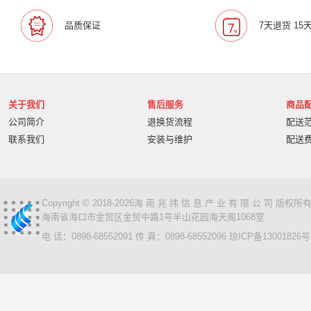
宝利通/Polcyom
爱数/EISOO
数科/Suwell
晨光
品质保证
7天退货 15
宁畅/Nettrix
立思辰/LANXUM
麦沃/MAIWO
沃开
柏克/BAYKEE
金士顿/Kingston
德丽
科达/KED
奥睿科/ORICO
阿卡西斯/acasis
areca
火蓝存储/H
万兆通光电
微辰/highpoint
星储/Singstor
Yotta
关于我们
售后服务
商品
超聚变
奥图码/Optoma
数存/Datapp
丽彩士/RC
公司简介
退换货流程
配送
统信
普贴/PUTY
科达
天熠
黎耀/leayo
汉
联系我们
安装与维护
配送
友联/UNION
宝利通/POLYCOM
HGtoner
南天/N
曙光/Sugon
超越申泰
超越/ChaoYue
百信
百
卡萨帝
华建科技/HUAJIANTECH
华建
北信源
视美乐/SEEMILE
索诺克/Sonnoc
书生/sursen
Copyright © 2018-2026海 南 兆 纬 信 息 产 业 有 限 公 司 版
海南省海口市金贸区金贸中路1号半山花园海天阁1068室
HP/惠普
熵基
国芳
昱联/ASint
英特尔/intel
电 话：0898-68552091 传 真：0898-68552096
琼ICP备13001826号
鼎创之星
WPS
福天
欧迪特/ODT
金仓
中