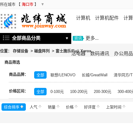
所在城市
【
海口市
】
▼
计算机
计算机配件
计算
机
存储设备
基础软件
信
全部商品分类
更多...
▼
资讯
位置：
存储设备
>
磁盘阵列
>
富士施乐/Fuji Xerox
活电器
数码通讯
办公用品
商品筛选
商品品牌：
全部
联想/LENOVO
长城/GreatWall
清华同方/T
戴尔/DELL
三星/SAMSUNG
富士通/Fujitsu
华三
价格区间：
美的/Midea
松下/Panasonic
格力/GREE
锐捷/Ru
全部
0-100元
100-200元
200-300元
300-400
得力/deli
天章/TANGO
科大讯飞/iFLYTEK
绿盟/
综合排序
人气
群晖/Synology
销量
价格
中福/ZHFOR
好评度
理想/RISO
上架时间
东芝/T
希捷/Seagate
柯尼卡美能达/KONICA MINOLTA
永
安恒/DAS
闪迪/SanDisk
紫光/UNIS
浪潮/INSP
中科曙光/Sugon
神州数码/DCN
360
百奥/PAR