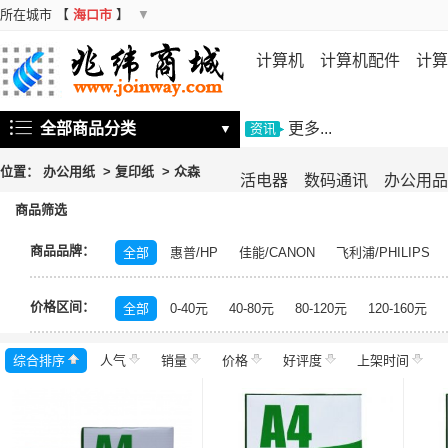
所在城市
【
海口市
】
▼
计算机
计算机配件
计算
机
存储设备
基础软件
信
全部商品分类
更多...
▼
资讯
位置：
办公用纸
>
复印纸
>
众森
活电器
数码通讯
办公用品
商品筛选
商品品牌：
全部
惠普/HP
佳能/CANON
飞利浦/PHILIPS
中福/ZHFOR
百顺/bison
映美/Jolimark
理想/RI
价格区间：
百旺/PaperOne
晨光/M&G
高品乐/GOLDEN COL
全部
0-40元
40-80元
80-120元
120-160元
未来世界
得印/befon
科思特
高品乐
理想之
综合排序
人气
岳阳楼至尊
销量
天将
价格
亚太森博
好评度
丽印
上架时间
金锐
金
联盛蓝叶
清风/APP
佳印/UPM
LUMEK
佳美