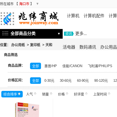
所在城市
【
海口市
】
▼
计算机
计算机配件
计算
机
存储设备
基础软件
信
全部商品分类
更多...
▼
资讯
位置：
办公用纸
>
复印纸
>
天和
活电器
数码通讯
办公用品
商品筛选
商品品牌：
全部
惠普/HP
佳能/CANON
飞利浦/PHILIPS
中福/ZHFOR
百顺/bison
映美/Jolimark
理想/RI
价格区间：
百旺/PaperOne
晨光/M&G
高品乐/GOLDEN COL
全部
0-30元
30-60元
60-90元
90-120元
1
未来世界
得印/befon
科思特
高品乐
理想之
综合排序
人气
岳阳楼至尊
销量
天将
价格
亚太森博
好评度
丽印
上架时间
金锐
金
联盛蓝叶
清风/APP
佳印/UPM
LUMEK
佳美