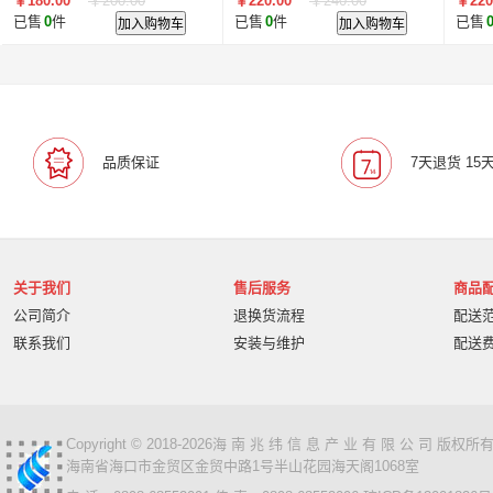
￥180.00
￥200.00
￥220.00
￥240.00
￥220
已售
0
件
加入购物车
已售
0
件
加入购物车
已售
品质保证
7天退货 15
关于我们
售后服务
商品
公司简介
退换货流程
配送
联系我们
安装与维护
配送
Copyright © 2018-2026海 南 兆 纬 信 息 产 业 有 限 公 司 版
海南省海口市金贸区金贸中路1号半山花园海天阁1068室