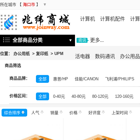
所在城市
【
海口市
】
▼
计算机
计算机配件
计算
机
存储设备
基础软件
信
全部商品分类
更多...
▼
资讯
位置：
办公用纸
>
复印纸
>
UPM
活电器
数码通讯
办公用品
商品筛选
商品品牌：
全部
惠普/HP
佳能/CANON
飞利浦/PHILIPS
中福/ZHFOR
百顺/bison
映美/Jolimark
理想/RI
价格区间：
百旺/PaperOne
晨光/M&G
高品乐/GOLDEN COL
全部
0-40元
40-80元
80-120元
120-160元
未来世界
得印/befon
科思特
高品乐
理想之
综合排序
人气
岳阳楼至尊
销量
天将
价格
亚太森博
好评度
丽印
上架时间
金锐
金
联盛蓝叶
清风/APP
佳印/UPM
LUMEK
佳美