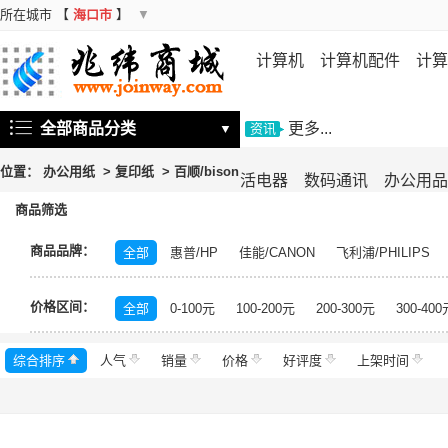
所在城市
【
海口市
】
▼
计算机
计算机配件
计算
机
存储设备
基础软件
信
全部商品分类
更多...
▼
资讯
位置：
办公用纸
>
复印纸
>
百顺/bison
活电器
数码通讯
办公用品
商品筛选
商品品牌：
全部
惠普/HP
佳能/CANON
飞利浦/PHILIPS
中福/ZHFOR
百顺/bison
映美/Jolimark
理想/RI
价格区间：
百旺/PaperOne
晨光/M&G
高品乐/GOLDEN COL
全部
0-100元
100-200元
200-300元
300-400
未来世界
得印/befon
科思特
高品乐
理想之
综合排序
人气
岳阳楼至尊
销量
天将
价格
亚太森博
好评度
丽印
上架时间
金锐
金
联盛蓝叶
清风/APP
佳印/UPM
LUMEK
佳美