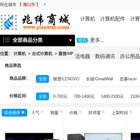
所在城市
【
海口市
】
▼
计算机
计算机配件
计算
机
存储设备
基础软件
信
全部商品分类
更多...
▼
资讯
位置：
计算机
>
台式计算机
>
惠普/HP
活电器
数码通讯
办公用品
商品筛选
商品品牌：
全部
联想/LENOVO
长城/GreatWall
宏碁/acer
海尔/Haier
索尼/SONY
锐捷/Ruijie
七彩虹
大
价格区间：
基士得耶/Gestetner
E人E本
MAXHUB
日立/HIT
全部
0-700元
700-1400元
1400-2100元
2100
海康威视/HIKVISION
深信服/SANGFOR
E人E本/
综合排序
人气
宝德/Powerleader
销量
价格
超聚变
好评度
Apple
上架时间
荣耀
荣耀/H
超越申泰
超越/ChaoYue
百信
百信辰龙
七喜/
中科可控/SuMa
星网锐捷
惠普
联想
紫光恒
吉大正元
腾众信息
华启智慧
中科
智微智能/J