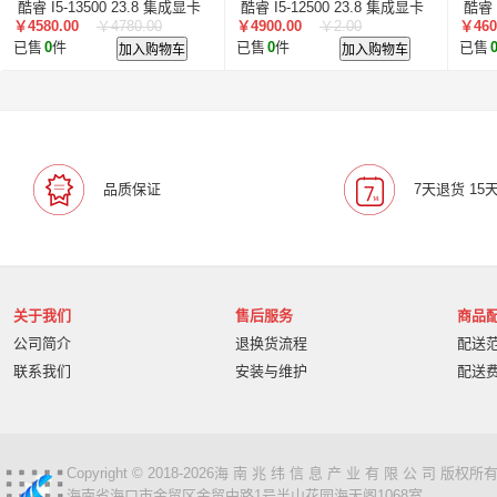
酷睿 I5-13500 23.8 集成显卡
酷睿 I5-12500 23.8 集成显卡
酷睿 
￥4580.00
￥4780.00
￥4900.00
￥2.00
￥460
共享内存 512GB 神州网信
512GB 神州网信Windows 10
共享
已售
0
件
加入购物车
已售
0
件
加入购物车
已售
Windows 10 8GB
16GB
Wind
品质保证
7天退货 15
关于我们
售后服务
商品
公司简介
退换货流程
配送
联系我们
安装与维护
配送
Copyright © 2018-2026海 南 兆 纬 信 息 产 业 有 限 公 司 版
海南省海口市金贸区金贸中路1号半山花园海天阁1068室