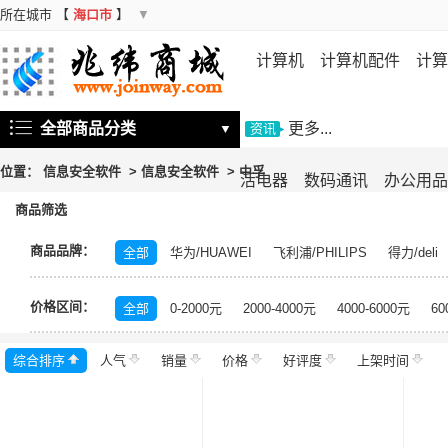
所在城市
【
海口市
】
▼
计算机
计算机配件
计算
机
存储设备
基础软件
信
全部商品分类
更多...
▼
资讯
位置：
信息安全软件
>
信息安全软件
>
中孚
活电器
数码通讯
办公用品
商品筛选
商品品牌：
全部
华为/HUAWEI
飞利浦/PHILIPS
得力/deli
奇安信/QI-ANXIN
海康威视/HIKVISION
深信服/SA
价格区间：
书生
北信源
金仓
中孚信息
格尔/koal
浩
全部
0-2000元
2000-4000元
4000-6000元
60
综合排序
人气
销量
价格
好评度
上架时间