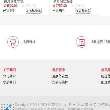
信息消除工具
信息消除系统
￥4500.00
￥4700.00
￥4750.00
￥4950.00
已售
0
件
加入购物车
已售
0
件
加入购物车
品质保证
7天退货 15
关于我们
售后服务
商品
公司简介
退换货流程
配送
联系我们
安装与维护
配送
Copyright © 2018-2026海 南 兆 纬 信 息 产 业 有 限 公 司 版
海南省海口市金贸区金贸中路1号半山花园海天阁1068室