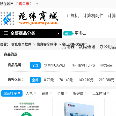
所在城市
【
海口市
】
▼
计算机
计算机配件
计算
机
存储设备
基础软件
信
全部商品分类
更多...
▼
资讯
位置：
信息安全软件
>
信息安全软件
>
金山/KINGSOFT
活电器
数码通讯
办公用品
商品筛选
商品品牌：
全部
华为/HUAWEI
飞利浦/PHILIPS
得力/deli
奇安信/QI-ANXIN
海康威视/HIKVISION
深信服/SA
价格区间：
书生
北信源
金仓
中孚信息
格尔/koal
浩
全部
0-70元
70-140元
140-210元
210-280元
综合排序
人气
销量
价格
好评度
上架时间