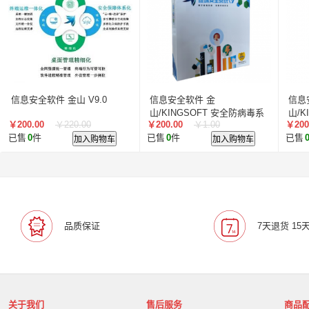
信息安全软件 金山 V9.0
信息安全软件 金
信息
山/KINGSOFT 安全防病毒系
山/K
￥200.00
￥220.00
￥200.00
￥1.00
￥200
统（专用网络版）V9.0 单用户
统（
已售
0
件
加入购物车
已售
0
件
加入购物车
已售
品质保证
7天退货 15
关于我们
售后服务
商品