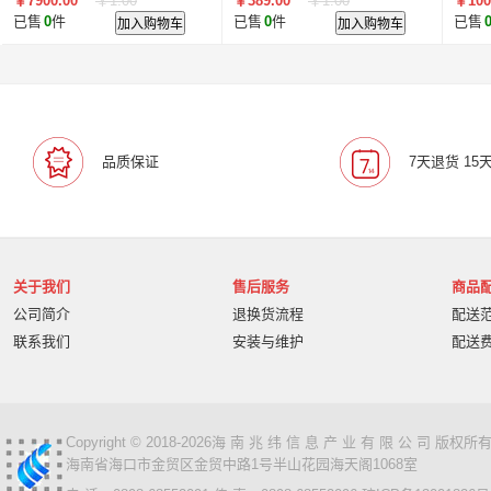
￥7900.00
￥1.00
￥389.00
￥1.00
￥100
已售
0
件
加入购物车
已售
0
件
加入购物车
已售
品质保证
7天退货 15
关于我们
售后服务
商品
公司简介
退换货流程
配送
联系我们
安装与维护
配送
Copyright © 2018-2026海 南 兆 纬 信 息 产 业 有 限 公 司 版
海南省海口市金贸区金贸中路1号半山花园海天阁1068室