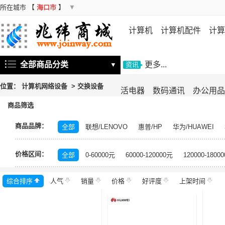
所在城市
【
海口市
】
▼
计算机
计算机配件
计算
机
存储设备
基础软件
信
全部商品分类
更多...
▼
资讯
位置：
计算机网络设备
>
交换设备
活电器
数码通讯
办公用品
商品筛选
商品品牌：
全部
联想/LENOVO
惠普/HP
华为/HUAWEI
飞鱼星/VOLANS
水星/MERCURY
锐捷/Ruijie
友
价格区间：
希捷/Seagate
启明星辰/Venustech
金山/KINGSO
全部
0-60000元
60000-120000元
120000-1800
深信服/SANGFOR
信锐/SUNDRAY
睿因/WAVLIN
综合排序
人气
齐杉/QISHAN
销量
价格
迈拓维矩/mt-viki
好评度
启明星辰
上架时间
磊科/n
新华三/H3C
科达
华为智选
H3C
腾达/Tenda
中兴/ZTE
信果科技
天融信