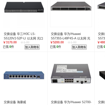
交换设备 华三/H3C LS-
交换设备 华为/Huawei
交换设
S5120V2-52P-LI 以太网 光口
S5735S-L48P4S-A 以太网 光
S57
￥3170.00
￥1.00
￥5200.00
￥1.00
￥480
+电口
+电
已售
0
件
加入购物车
已售
0
件
加入购物车
已售
交换设备 海康威
交换设备 华为/Huawei S2700-
交换设