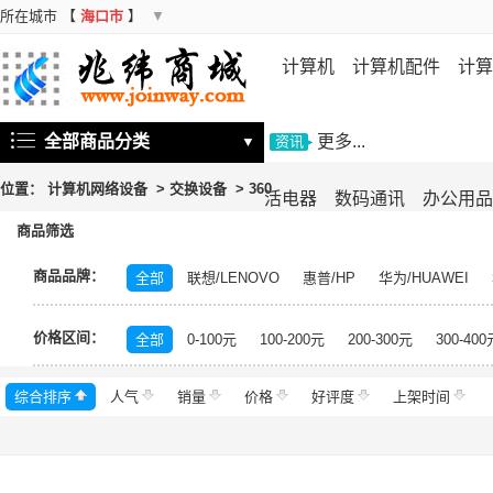
所在城市
【
海口市
】
▼
计算机
计算机配件
计算
机
存储设备
基础软件
信
全部商品分类
更多...
▼
资讯
位置：
计算机网络设备
>
交换设备
>
360
活电器
数码通讯
办公用品
商品筛选
商品品牌：
全部
联想/LENOVO
惠普/HP
华为/HUAWEI
飞鱼星/VOLANS
水星/MERCURY
锐捷/Ruijie
友
价格区间：
希捷/Seagate
启明星辰/Venustech
金山/KINGSO
全部
0-100元
100-200元
200-300元
300-400
深信服/SANGFOR
信锐/SUNDRAY
睿因/WAVLIN
综合排序
人气
齐杉/QISHAN
销量
价格
迈拓维矩/mt-viki
好评度
启明星辰
上架时间
磊科/n
新华三/H3C
科达
华为智选
H3C
腾达/Tenda
中兴/ZTE
信果科技
天融信