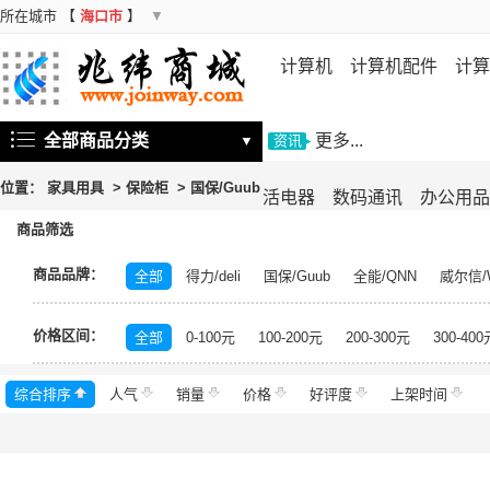
所在城市
【
海口市
】
▼
计算机
计算机配件
计算
机
存储设备
基础软件
信
全部商品分类
更多...
▼
资讯
位置：
家具用具
>
保险柜
>
国保/Guub
活电器
数码通讯
办公用品
商品筛选
商品品牌：
全部
得力/deli
国保/Guub
全能/QNN
威尔信/W
联华/LENWA
晨光/M&G
虎牌/HUPAI
中伟/ZHO
价格区间：
向氏鑫源
惠佳
麦森/maisen
威尔信
中伟
全部
0-100元
100-200元
200-300元
300-400
综合排序
人气
销量
价格
好评度
上架时间