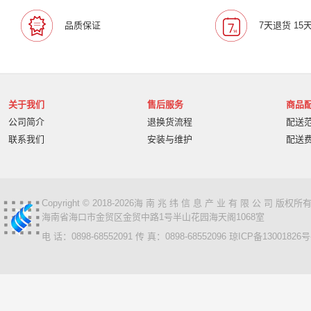
叠云/Cloudecker
麦克赛尔/maxell
中银科技/BOCT
品质保证
7天退货 15
蓝胜卡顿/kadenlan
极米/XGIMI
鸿合/HiteVision
惠科/HKC
高科光电/GKGD
清大视讯
沧田/CUM
索诺克/Sonnoc
迅英/Bulldex
艾博德/iBoard
贝赛
京东方/BOE
互视达/HUSHIDA
爱普伦/EPLONLE
关于我们
售后服务
商品
歌派/GEPAD
立思辰/LANXUM
利盟/Lexmark
公司简介
退换货流程
配送
英士/inASK
LG
中矗/ZHONGCHU
指南者
霍
联系我们
安装与维护
配送
顶尖/OVERTOP
富山/TOMAYA
爱维达/EVADA
中喆/cnzhongzhe
新中新/synjones
云蝶/YONDY
华高/HUAGOSCAN
建伍/KENWOOD
智腾/ZAXT
艾博德
贝赛尔
东方中原
ITC
实达/START
Copyright © 2018-2026海 南 兆 纬 信 息 产 业 有 限 公 司 版
海南省海口市金贸区金贸中路1号半山花园海天阁1068室
海天地/Soopen
三田
上海易教
立象/ARGOX
电 话：0898-68552091 传 真：0898-68552096
琼ICP备13001826号
科达
理光
汉光
美松达/MAXSOUND
至像
普印力
方正
中科可控/SuMa
NEC
联想
光阵/LiteArray
丰视/FeuVison
科大讯飞
富士胶
奥兰德
博思得/POSTEK
华映/HWAING
航天双