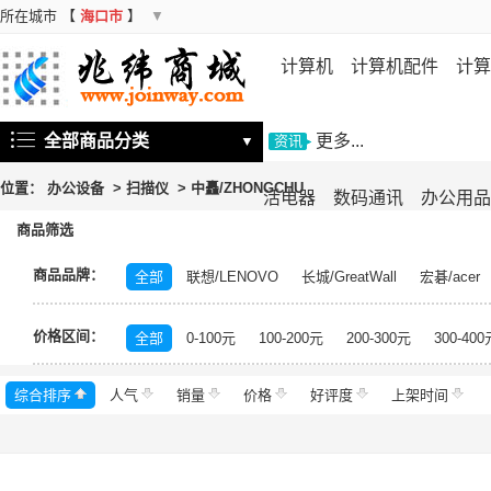
所在城市
【
海口市
】
▼
计算机
计算机配件
计算
机
存储设备
基础软件
信
全部商品分类
更多...
▼
资讯
位置：
办公设备
>
扫描仪
>
中矗/ZHONGCHU
活电器
数码通讯
办公用品
商品筛选
商品品牌：
全部
联想/LENOVO
长城/GreatWall
宏碁/acer
富士施乐/Fuji Xerox
华硕/ASUS
戴尔/DELL
三
价格区间：
飞利浦/PHILIPS
TCL
长虹/CHANGHONG
索尼/
全部
0-100元
100-200元
200-300元
300-400
理光/RICOH
大华/dahua
奔图/PANTUM
金典/Go
综合排序
人气
齐心/Comix
销量
科密/comet
价格
好评度
希沃/seewo
上架时间
中福/ZHF
东方中原/DONVIEW
山特/SANTAK
爱普生/EPSO
MAXHUB
碎乐/Ceiro
柯达/Kodak
日立/HITACH
捷宇/JOYUSING
皓丽/Horion
北峰/BFDX
海康威