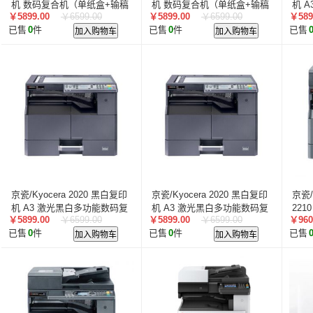
智汇星
航天柏克
柏克
旭龙物联
旭龙
中
机 数码复合机（单纸盒+输稿
机 数码复合机（单纸盒+输稿
机 
￥5899.00
￥6599.00
￥5899.00
￥6599.00
￥589
器）
器）
合机
美松达/MAXOUND
小篆
麟云
艾特网能
科视
已售
0
件
加入购物车
已售
0
件
加入购物车
已售
京瓷/Kyocera 2020 黑白复印
京瓷/Kyocera 2020 黑白复印
京瓷/
机 A3 激光黑白多功能数码复
机 A3 激光黑白多功能数码复
22
￥5899.00
￥6599.00
￥5899.00
￥6599.00
￥960
合机（单纸盒+输稿器）
合机（单纸盒+输稿器）
纸盒
已售
0
件
加入购物车
已售
0
件
加入购物车
已售