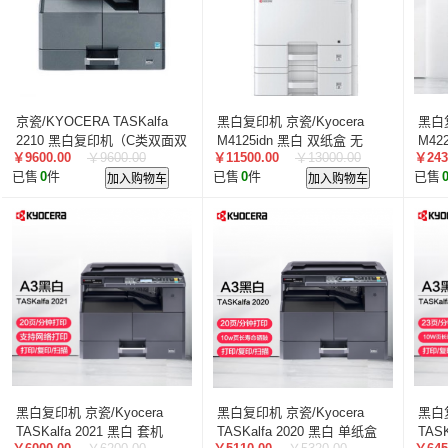
京瓷/KYOCERA TASKalfa
黑白复印机 京瓷/Kyocera
黑白复
2210 黑白复印机（C类双面双
M4125idn 黑白 双纸盒 无
M42
￥9600.00
￥9600.00
￥11500.00
￥13000.00
￥243
纸盒配置）
已售
0
件
加入购物车
已售
0
件
加入购物车
已售
黑白复印机 京瓷/Kyocera
黑白复印机 京瓷/Kyocera
黑白复
TASKalfa 2021 黑白 套机
TASKalfa 2020 黑白 单纸盒
TAS