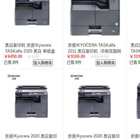
叠云/Cloudecker
麦克赛尔/maxell
中银科技/BOCT
蓝胜卡顿/kadenlan
极米/XGIMI
鸿合/HiteVision
惠科/HKC
高科光电/GKGD
清大视讯
沧田/CUM
索诺克/Sonnoc
迅英/Bulldex
艾博德/iBoard
贝赛
京东方/BOE
互视达/HUSHIDA
爱普伦/EPLONLE
黑白复印机 京瓷/Kyocera
京瓷/KYOCERA TASKalfa
黑白复
歌派/GEPAD
立思辰/LANXUM
利盟/Lexmark
TASKalfa 2320 黑白 单纸盒
2211 黑白复印机（B类双面网
TAS
￥6450.00
￥1.00
￥9100.00
￥9100.00
￥319
无
英士/inASK
LG
络配置）
中矗/ZHONGCHU
指南者
霍
已售
0
件
加入购物车
已售
0
件
加入购物车
已售
顶尖/OVERTOP
富山/TOMAYA
爱维达/EVADA
中喆/cnzhongzhe
新中新/synjones
云蝶/YONDY
华高/HUAGOSCAN
建伍/KENWOOD
智腾/ZAXT
艾博德
贝赛尔
东方中原
ITC
实达/START
海天地/Soopen
三田
上海易教
立象/ARGOX
科达
理光
汉光
美松达/MAXSOUND
至像
普印力
方正
中科可控/SuMa
NEC
联想
光阵/LiteArray
丰视/FeuVison
科大讯飞
富士胶
奥兰德
博思得/POSTEK
华映/HWAING
航天双
京瓷/Kyocera 2020 黑白复印
京瓷/Kyocera 2020 黑白复印
京瓷/