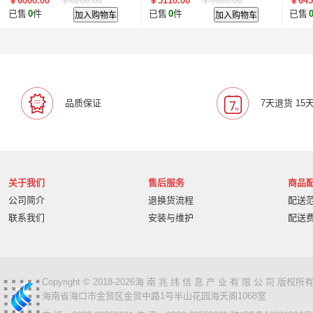
￥6000.00
￥6200.00
￥5110.00
￥5320.00
￥645
纸盒
已售
0
件
加入购物车
已售
0
件
加入购物车
已售
品质保证
7天退货 15
关于我们
售后服务
商品
公司简介
退换货流程
配送
联系我们
安装与维护
配送
Copyright © 2018-2026海 南 兆 纬 信 息 产 业 有 限 公 司 版
海南省海口市金贸区金贸中路1号半山花园海天阁1068室