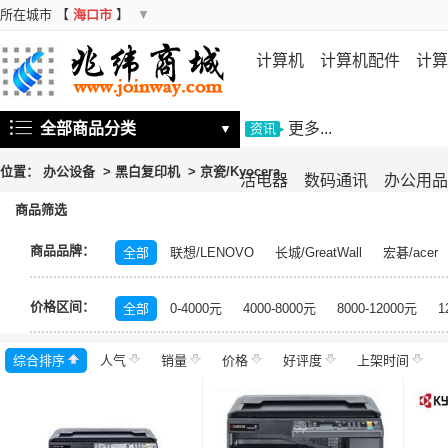
所在城市
【
海口市
】
▼
计算机
计算机配件
计算
机
存储设备
基础软件
信
全部商品分类
更多...
▼
资讯
位置：
办公设备
>
黑白复印机
>
京瓷/Kyocera
活电器
数码通讯
办公用品
商品筛选
商品品牌：
全部
联想/LENOVO
长城/GreatWall
宏碁/acer
富士施乐/Fuji Xerox
华硕/ASUS
戴尔/DELL
三
价格区间：
飞利浦/PHILIPS
TCL
长虹/CHANGHONG
索尼/
全部
0-4000元
4000-8000元
8000-12000元
1
理光/RICOH
大华/dahua
奔图/PANTUM
金典/Go
综合排序
人气
齐心/Comix
销量
科密/comet
价格
好评度
希沃/seewo
上架时间
中福/ZHF
东方中原/DONVIEW
山特/SANTAK
爱普生/EPSO
MAXHUB
碎乐/Ceiro
柯达/Kodak
日立/HITACH
捷宇/JOYUSING
皓丽/Horion
北峰/BFDX
海康威