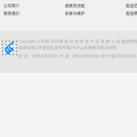
智汇星
航天柏克
柏克
旭龙物联
旭龙
中
公司简介
退换货流程
配送
美松达/MAXOUND
小篆
麟云
艾特网能
科视
联系我们
安装与维护
配送
Copyright © 2018-2026海 南 兆 纬 信 息 产 业 有 限 公 司 版
海南省海口市金贸区金贸中路1号半山花园海天阁1068室
电 话：0898-68552091 传 真：0898-68552096
琼ICP备13001826号