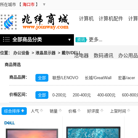
所在城市
【
海口市
】
▼
计算机
计算机配件
计算
机
存储设备
基础软件
信
全部商品分类
更多...
▼
资讯
位置：
办公设备
>
液晶显示器
>
戴尔/DELL
活电器
数码通讯
办公用品
商品筛选
商品品牌：
全部
联想/LENOVO
长城/GreatWall
宏碁/acer
富士施乐/Fuji Xerox
华硕/ASUS
戴尔/DELL
三
价格区间：
飞利浦/PHILIPS
TCL
长虹/CHANGHONG
索尼/
全部
0-200元
200-400元
400-600元
600-800
理光/RICOH
大华/dahua
奔图/PANTUM
金典/Go
综合排序
人气
齐心/Comix
销量
科密/comet
价格
好评度
希沃/seewo
上架时间
中福/ZHF
东方中原/DONVIEW
山特/SANTAK
爱普生/EPSO
MAXHUB
碎乐/Ceiro
柯达/Kodak
日立/HITACH
捷宇/JOYUSING
皓丽/Horion
北峰/BFDX
海康威