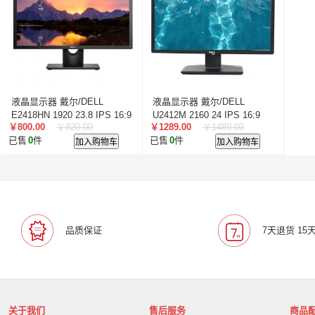
叠云/Cloudecker
麦克赛尔/maxell
中银科技/BOCT
蓝胜卡顿/kadenlan
极米/XGIMI
鸿合/HiteVision
惠科/HKC
高科光电/GKGD
清大视讯
沧田/CUM
索诺克/Sonnoc
迅英/Bulldex
艾博德/iBoard
贝赛
京东方/BOE
互视达/HUSHIDA
爱普伦/EPLONLE
液晶显示器 戴尔/DELL
液晶显示器 戴尔/DELL
歌派/GEPAD
立思辰/LANXUM
利盟/Lexmark
E2418HN 1920 23.8 IPS 16:9
U2412M 2160 24 IPS 16:9
￥800.00
￥820.00
￥1289.00
￥1489.00
1080
英士/inASK
LG
2160
中矗/ZHONGCHU
指南者
霍
已售
0
件
加入购物车
已售
0
件
加入购物车
顶尖/OVERTOP
富山/TOMAYA
爱维达/EVADA
中喆/cnzhongzhe
新中新/synjones
云蝶/YONDY
华高/HUAGOSCAN
建伍/KENWOOD
智腾/ZAXT
艾博德
贝赛尔
东方中原
ITC
实达/START
海天地/Soopen
三田
上海易教
立象/ARGOX
品质保证
7天退货 15
科达
理光
汉光
美松达/MAXSOUND
至像
普印力
方正
中科可控/SuMa
NEC
联想
光阵/LiteArray
丰视/FeuVison
科大讯飞
富士胶
奥兰德
博思得/POSTEK
华映/HWAING
航天双
关于我们
售后服务
商品