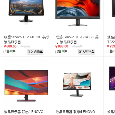
叠云/Cloudecker
麦克赛尔/maxell
中银科技/BOCT
蓝胜卡顿/kadenlan
极米/XGIMI
鸿合/HiteVision
惠科/HKC
高科光电/GKGD
清大视讯
沧田/CUM
索诺克/Sonnoc
迅英/Bulldex
艾博德/iBoard
贝赛
京东方/BOE
互视达/HUSHIDA
爱普伦/EPLONLE
联想/lenovo TE20-10 19.5英寸
联想/Lenovo TE20-14 19.5英
液晶
歌派/GEPAD
立思辰/LANXUM
利盟/Lexmark
液晶显示器
寸 液晶显示器
T222
￥680.00
￥2.00
￥899.00
￥2.00
￥799
英士/inASK
LG
中矗/ZHONGCHU
指南者
1080
霍
已售
0
件
加入购物车
已售
0
件
加入购物车
已售
顶尖/OVERTOP
富山/TOMAYA
爱维达/EVADA
中喆/cnzhongzhe
新中新/synjones
云蝶/YONDY
华高/HUAGOSCAN
建伍/KENWOOD
智腾/ZAXT
艾博德
贝赛尔
东方中原
ITC
实达/START
海天地/Soopen
三田
上海易教
立象/ARGOX
科达
理光
汉光
美松达/MAXSOUND
至像
普印力
方正
中科可控/SuMa
NEC
联想
光阵/LiteArray
丰视/FeuVison
科大讯飞
富士胶
奥兰德
博思得/POSTEK
华映/HWAING
航天双
液晶显示器 联想/LENOVO
液晶显示器 联想/LENOVO
液晶