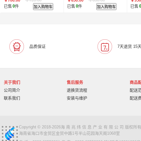
￥700.00
￥720.00
￥630.00
￥650.00
￥950
1080
1080
1080
已售
0
件
加入购物车
已售
0
件
加入购物车
已售
品质保证
7天退货 15
关于我们
售后服务
商品
公司简介
退换货流程
配送
联系我们
安装与维护
配送
Copyright © 2018-2026海 南 兆 纬 信 息 产 业 有 限 公 司 版
海南省海口市金贸区金贸中路1号半山花园海天阁1068室