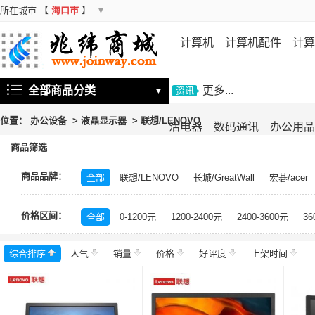
所在城市
【
海口市
】
▼
计算机
计算机配件
计算
机
存储设备
基础软件
信
全部商品分类
更多...
▼
资讯
位置：
办公设备
>
液晶显示器
>
联想/LENOVO
活电器
数码通讯
办公用品
商品筛选
商品品牌：
全部
联想/LENOVO
长城/GreatWall
宏碁/acer
富士施乐/Fuji Xerox
华硕/ASUS
戴尔/DELL
三
价格区间：
飞利浦/PHILIPS
TCL
长虹/CHANGHONG
索尼/
全部
0-1200元
1200-2400元
2400-3600元
36
理光/RICOH
大华/dahua
奔图/PANTUM
金典/Go
综合排序
人气
齐心/Comix
销量
科密/comet
价格
好评度
希沃/seewo
上架时间
中福/ZHF
东方中原/DONVIEW
山特/SANTAK
爱普生/EPSO
MAXHUB
碎乐/Ceiro
柯达/Kodak
日立/HITACH
捷宇/JOYUSING
皓丽/Horion
北峰/BFDX
海康威