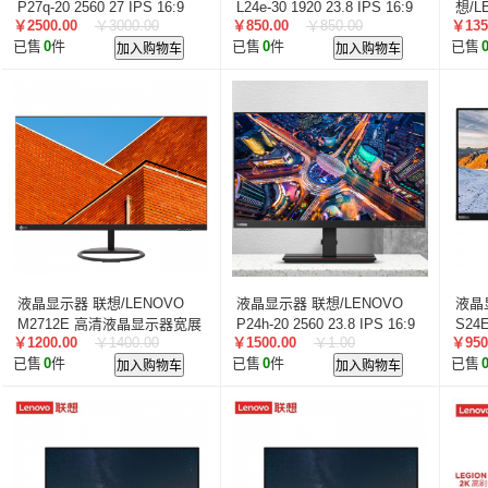
智汇星
航天柏克
柏克
旭龙物联
旭龙
中
P27q-20 2560 27 IPS 16:9
L24e-30 1920 23.8 IPS 16:9
想/L
￥2500.00
￥3000.00
￥850.00
￥850.00
￥135
1440
1080
23.8
美松达/MAXOUND
小篆
麟云
艾特网能
科视
已售
0
件
加入购物车
已售
0
件
加入购物车
已售
液晶显示器 联想/LENOVO
液晶显示器 联想/LENOVO
液晶
M2712E 高清液晶显示器宽展
P24h-20 2560 23.8 IPS 16:9
S24E
￥1200.00
￥1400.00
￥1500.00
￥1.00
￥950
窄边27.0英寸（VGA+HDMI接
1440
1080
已售
0
件
加入购物车
已售
0
件
加入购物车
已售
口）