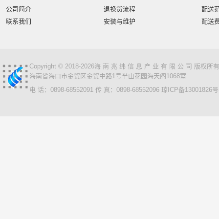
智汇星
航天柏克
柏克
旭龙物联
旭龙
中
公司简介
退换货流程
配送
美松达/MAXOUND
小篆
麟云
艾特网能
科视
联系我们
安装与维护
配送
Copyright © 2018-2026海 南 兆 纬 信 息 产 业 有 限 公 司 版
海南省海口市金贸区金贸中路1号半山花园海天阁1068室
电 话：0898-68552091 传 真：0898-68552096
琼ICP备13001826号