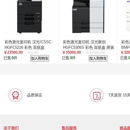
叠云/Cloudecker
麦克赛尔/maxell
中银科技/BOCT
蓝胜卡顿/kadenlan
极米/XGIMI
鸿合/HiteVision
惠科/HKC
高科光电/GKGD
清大视讯
沧田/CUM
索诺克/Sonnoc
迅英/Bulldex
艾博德/iBoard
贝赛
京东方/BOE
互视达/HUSHIDA
爱普伦/EPLONLE
彩色激光复印机 汉光/CSSC
彩色激光复印机 汉光联创
彩色
歌派/GEPAD
立思辰/LANXUM
利盟/Lexmark
HGFC5226 彩色 双纸盒
HGFC5306S 彩色 双纸盒 原装
BMF
￥23500.00
￥1.00
￥35000.00
￥37000.00
￥320
英士/inASK
LG
工作台
中矗/ZHONGCHU
指南者
霍
已售
0
件
加入购物车
已售
0
件
加入购物车
已售
顶尖/OVERTOP
富山/TOMAYA
爱维达/EVADA
中喆/cnzhongzhe
新中新/synjones
云蝶/YONDY
华高/HUAGOSCAN
建伍/KENWOOD
智腾/ZAXT
艾博德
贝赛尔
东方中原
ITC
实达/START
海天地/Soopen
三田
上海易教
立象/ARGOX
品质保证
7天退货 15
科达
理光
汉光
美松达/MAXSOUND
至像
普印力
方正
中科可控/SuMa
NEC
联想
光阵/LiteArray
丰视/FeuVison
科大讯飞
富士胶
奥兰德
博思得/POSTEK
华映/HWAING
航天双
关于我们
售后服务
商品