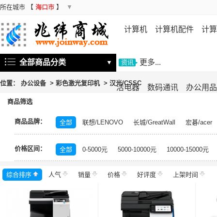
所在城市
【
海口市
】
▼
计算机
计算机配件
计算
机
存储设备
基础软件
信
全部商品分类
更多...
▼
资讯
位置：
办公设备
>
彩色激光复印机
>
汉光/CSSC
活电器
数码通讯
办公用品
商品筛选
商品品牌：
全部
联想/LENOVO
长城/GreatWall
宏碁/acer
富士施乐/Fuji Xerox
华硕/ASUS
戴尔/DELL
三
价格区间：
飞利浦/PHILIPS
TCL
长虹/CHANGHONG
索尼/
全部
0-5000元
5000-10000元
10000-15000元
理光/RICOH
大华/dahua
奔图/PANTUM
金典/Go
综合排序
人气
齐心/Comix
销量
科密/comet
价格
好评度
希沃/seewo
上架时间
中福/ZHF
东方中原/DONVIEW
山特/SANTAK
爱普生/EPSO
MAXHUB
碎乐/Ceiro
柯达/Kodak
日立/HITACH
捷宇/JOYUSING
皓丽/Horion
北峰/BFDX
海康威