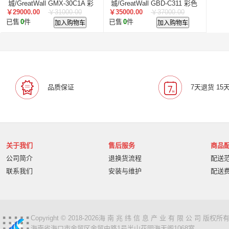
智汇星
航天柏克
柏克
旭龙物联
旭龙
中
城/GreatWall GMX-30C1A 彩
城/GreatWall GBD-C311 彩色
￥29000.00
￥31000.00
￥35000.00
￥37000.00
色 单纸盒
单纸盒
美松达/MAXOUND
小篆
麟云
艾特网能
科视
已售
0
件
加入购物车
已售
0
件
加入购物车
品质保证
7天退货 15
关于我们
售后服务
商品
公司简介
退换货流程
配送
联系我们
安装与维护
配送
Copyright © 2018-2026海 南 兆 纬 信 息 产 业 有 限 公 司 版
海南省海口市金贸区金贸中路1号半山花园海天阁1068室