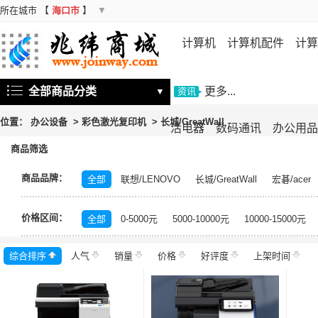
所在城市
【
海口市
】
▼
计算机
计算机配件
计算
机
存储设备
基础软件
信
全部商品分类
更多...
▼
资讯
位置：
办公设备
>
彩色激光复印机
>
长城/GreatWall
活电器
数码通讯
办公用品
商品筛选
商品品牌：
全部
联想/LENOVO
长城/GreatWall
宏碁/acer
富士施乐/Fuji Xerox
华硕/ASUS
戴尔/DELL
三
价格区间：
飞利浦/PHILIPS
TCL
长虹/CHANGHONG
索尼/
全部
0-5000元
5000-10000元
10000-15000元
理光/RICOH
大华/dahua
奔图/PANTUM
金典/Go
综合排序
人气
齐心/Comix
销量
科密/comet
价格
好评度
希沃/seewo
上架时间
中福/ZHF
东方中原/DONVIEW
山特/SANTAK
爱普生/EPSO
MAXHUB
碎乐/Ceiro
柯达/Kodak
日立/HITACH
捷宇/JOYUSING
皓丽/Horion
北峰/BFDX
海康威