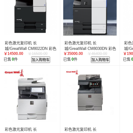
叠云/Cloudecker
麦克赛尔/maxell
中银科技/BOCT
蓝胜卡顿/kadenlan
极米/XGIMI
鸿合/HiteVision
惠科/HKC
高科光电/GKGD
清大视讯
沧田/CUM
索诺克/Sonnoc
迅英/Bulldex
艾博德/iBoard
贝赛
京东方/BOE
互视达/HUSHIDA
爱普伦/EPLONLE
彩色激光复印机 长
彩色激光复印机 长
彩色
歌派/GEPAD
立思辰/LANXUM
利盟/Lexmark
城/GreatWall CM8022DN 彩色
城/GreatWall CM8030DN 彩色
城/G
￥14500.00
￥16500.00
￥35000.00
￥46400.00
￥190
双纸盒 原装工作台
英士/inASK
LG
双纸盒 原装工作台
中矗/ZHONGCHU
指南者
霍
已售
0
件
加入购物车
已售
0
件
加入购物车
已售
顶尖/OVERTOP
富山/TOMAYA
爱维达/EVADA
中喆/cnzhongzhe
新中新/synjones
云蝶/YONDY
华高/HUAGOSCAN
建伍/KENWOOD
智腾/ZAXT
艾博德
贝赛尔
东方中原
ITC
实达/START
海天地/Soopen
三田
上海易教
立象/ARGOX
科达
理光
汉光
美松达/MAXSOUND
至像
普印力
方正
中科可控/SuMa
NEC
联想
光阵/LiteArray
丰视/FeuVison
科大讯飞
富士胶
奥兰德
博思得/POSTEK
华映/HWAING
航天双
彩色激光复印机 长
彩色激光复印机 长