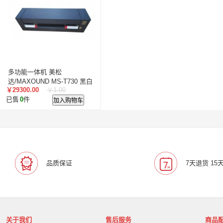
叠云/Cloudecker
麦克赛尔/maxell
中银科技/BOCT
蓝胜卡顿/kadenlan
极米/XGIMI
鸿合/HiteVision
惠科/HKC
高科光电/GKGD
清大视讯
沧田/CUM
索诺克/Sonnoc
迅英/Bulldex
艾博德/iBoard
贝赛
京东方/BOE
互视达/HUSHIDA
爱普伦/EPLONLE
多功能一体机 美松
歌派/GEPAD
立思辰/LANXUM
利盟/Lexmark
达/MAXOUND MS-T730 黑白
￥29300.00
￥1.00
激光 一体式硒鼓 A3
英士/inASK
LG
中矗/ZHONGCHU
指南者
霍
已售
0
件
加入购物车
顶尖/OVERTOP
富山/TOMAYA
爱维达/EVADA
中喆/cnzhongzhe
新中新/synjones
云蝶/YONDY
华高/HUAGOSCAN
建伍/KENWOOD
智腾/ZAXT
艾博德
贝赛尔
东方中原
ITC
实达/START
海天地/Soopen
三田
上海易教
立象/ARGOX
品质保证
7天退货 15
科达
理光
汉光
美松达/MAXSOUND
至像
普印力
方正
中科可控/SuMa
NEC
联想
光阵/LiteArray
丰视/FeuVison
科大讯飞
富士胶
奥兰德
博思得/POSTEK
华映/HWAING
航天双
关于我们
售后服务
商品