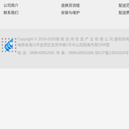
智汇星
航天柏克
柏克
旭龙物联
旭龙
中
公司简介
退换货流程
配送
美松达/MAXOUND
小篆
麟云
艾特网能
科视
联系我们
安装与维护
配送
Copyright © 2018-2026海 南 兆 纬 信 息 产 业 有 限 公 司 版
海南省海口市金贸区金贸中路1号半山花园海天阁1068室
电 话：0898-68552091 传 真：0898-68552096
琼ICP备13001826号