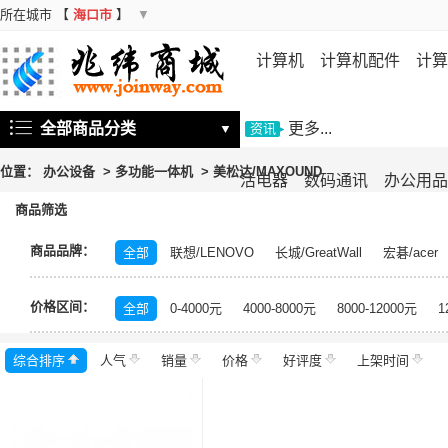
所在城市
【
海口市
】
▼
计算机
计算机配件
计算
机
存储设备
基础软件
信
全部商品分类
更多...
▼
资讯
位置：
办公设备
>
多功能一体机
>
美松达/MAXOUND
活电器
数码通讯
办公用品
商品筛选
商品品牌：
全部
联想/LENOVO
长城/GreatWall
宏碁/acer
富士施乐/Fuji Xerox
华硕/ASUS
戴尔/DELL
三
价格区间：
飞利浦/PHILIPS
TCL
长虹/CHANGHONG
索尼/
全部
0-4000元
4000-8000元
8000-12000元
1
理光/RICOH
大华/dahua
奔图/PANTUM
金典/Go
综合排序
人气
齐心/Comix
销量
科密/comet
价格
好评度
希沃/seewo
上架时间
中福/ZHF
东方中原/DONVIEW
山特/SANTAK
爱普生/EPSO
MAXHUB
碎乐/Ceiro
柯达/Kodak
日立/HITACH
捷宇/JOYUSING
皓丽/Horion
北峰/BFDX
海康威