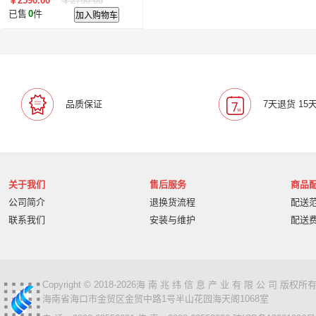
￥2590.00
￥2790.00
械控温 直冷 白色
已售
0
件
加入购物车
品质保证
7天退货 15
关于我们
售后服务
商品
公司简介
退换货流程
配送
联系我们
安装与维护
配送
Copyright © 2018-2026海 南 兆 纬 信 息 产 业 有 限 公 司 版
海南省海口市金贸区金贸中路1号半山花园海天阁1068室