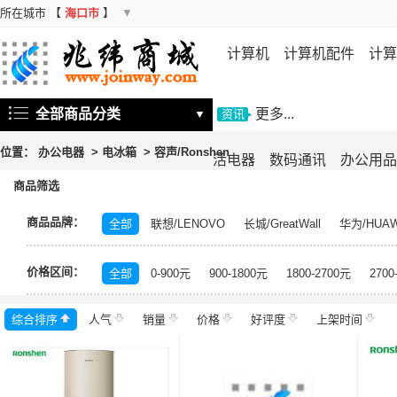
所在城市
【
海口市
】
▼
计算机
计算机配件
计算
机
存储设备
基础软件
信
全部商品分类
更多...
▼
资讯
位置：
办公电器
>
电冰箱
>
容声/Ronshen
活电器
数码通讯
办公用品
商品筛选
商品品牌：
全部
联想/LENOVO
长城/GreatWall
华为/HUAW
海尔/Haier
康佳/KONKA
飞利浦/PHILIPS
TCL
价格区间：
格力/GREE
志高/CHIGO
科龙/KELON
奥克斯/
全部
0-900元
900-1800元
1800-2700元
2700
日立/HITACHI
网御星云/Leadsec
皓丽/Horion
海
综合排序
人气
华美/huamei
销量
乐创/lecon
价格
好评度
云米/VIOMI
上架时间
穗凌/SUIL
川井/CHKAWAI
德业/Deye
小天鹅/LittleSwan
仟井/THKOM
卡萨帝
华录/Hualu
多乐信/DORO
松京
川岛/KAWASHIMA
九阳/Joyoung