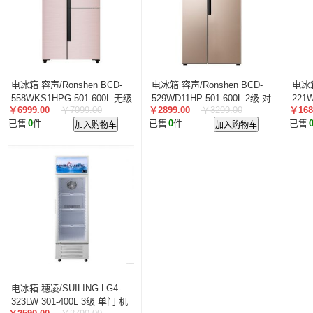
电冰箱 容声/Ronshen BCD-
电冰箱 容声/Ronshen BCD-
电冰箱
558WKS1HPG 501-600L 无级
529WD11HP 501-600L 2级 对
221W
￥6999.00
￥7099.00
￥2899.00
￥3299.00
￥168
三门 机械控温 风冷 粉色
开门 电脑控温 风冷 金色
门 
已售
0
件
加入购物车
已售
0
件
加入购物车
已售
电冰箱 穗凌/SUILING LG4-
323LW 301-400L 3级 单门 机