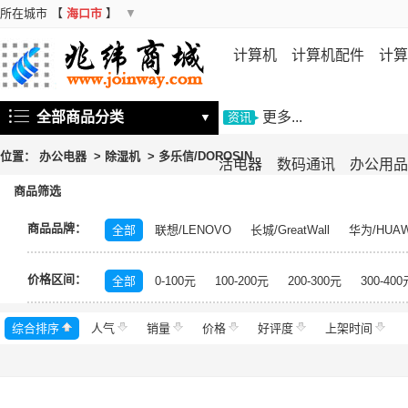
所在城市
【
海口市
】
▼
计算机
计算机配件
计算
机
存储设备
基础软件
信
全部商品分类
更多...
▼
资讯
位置：
办公电器
>
除湿机
>
多乐信/DOROSIN​
活电器
数码通讯
办公用品
商品筛选
商品品牌：
全部
联想/LENOVO
长城/GreatWall
华为/HUAW
海尔/Haier
康佳/KONKA
飞利浦/PHILIPS
TCL
价格区间：
格力/GREE
志高/CHIGO
科龙/KELON
奥克斯/
全部
0-100元
100-200元
200-300元
300-400
日立/HITACHI
网御星云/Leadsec
皓丽/Horion
海
综合排序
人气
华美/huamei
销量
乐创/lecon
价格
好评度
云米/VIOMI
上架时间
穗凌/SUIL
川井/CHKAWAI
德业/Deye
小天鹅/LittleSwan
仟井/THKOM
卡萨帝
华录/Hualu
多乐信/DORO
松京
川岛/KAWASHIMA
九阳/Joyoung