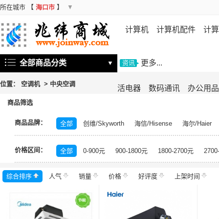
所在城市
【
海口市
】
▼
计算机
计算机配件
计算
机
存储设备
基础软件
信
全部商品分类
更多...
▼
资讯
位置：
空调机
>
中央空调
活电器
数码通讯
办公用品
商品筛选
商品品牌：
全部
创维/Skyworth
海信/Hisense
海尔/Haier
科龙/KELON
奥克斯/AUX
夏普/SHARP
日立/HI
价格区间：
格力GREE
全部
0-900元
900-1800元
1800-2700元
2700
综合排序
人气
销量
价格
好评度
上架时间