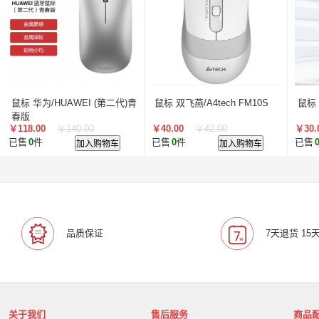
鼠标 华为/HUAWEI (第二代)青
鼠标 双飞燕/A4tech FM10S
鼠标 
春版
￥118.00
￥140.00
￥40.00
￥42.00
￥30.
已售
0
件
加入购物车
已售
0
件
加入购物车
已售
品质保证
7天退货 15
关于我们
售后服务
商品