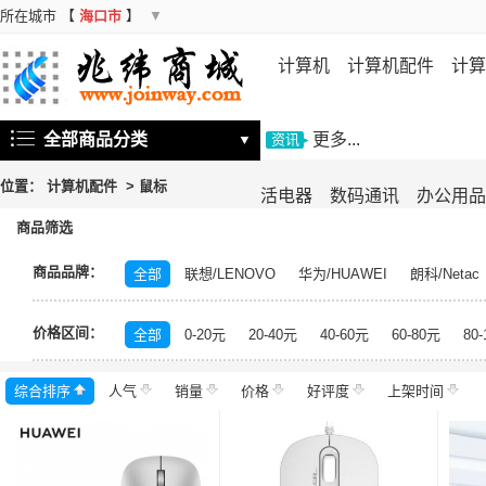
所在城市
【
海口市
】
▼
计算机
计算机配件
计算
机
存储设备
基础软件
信
全部商品分类
更多...
▼
资讯
位置：
计算机配件
>
鼠标
活电器
数码通讯
办公用品
商品筛选
商品品牌：
全部
联想/LENOVO
华为/HUAWEI
朗科/Netac
价格区间：
全部
0-20元
20-40元
40-60元
60-80元
80
综合排序
人气
销量
价格
好评度
上架时间