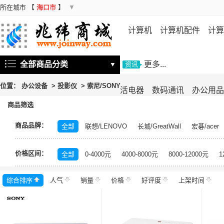
所在城市
【
海口市
】
▼
计算机
计算机配件
计算
机
存储设备
基础软件
信
全部商品分类
更多...
▼
资讯
位置：
办公设备
>
投影仪
>
索尼/SONY
活电器
数码通讯
办公用品
商品筛选
商品品牌：
全部
联想/LENOVO
长城/GreatWall
宏碁/acer
富士施乐/Fuji Xerox
华硕/ASUS
戴尔/DELL
三
价格区间：
飞利浦/PHILIPS
TCL
长虹/CHANGHONG
索尼/
全部
0-4000元
4000-8000元
8000-12000元
1
理光/RICOH
大华/dahua
奔图/PANTUM
金典/Go
综合排序
人气
齐心/Comix
销量
科密/comet
价格
好评度
希沃/seewo
上架时间
中福/ZHF
东方中原/DONVIEW
山特/SANTAK
爱普生/EPSO
MAXHUB
碎乐/Ceiro
柯达/Kodak
日立/HITACH
捷宇/JOYUSING
皓丽/Horion
北峰/BFDX
海康威