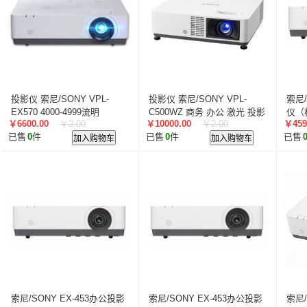
叠云/Cloudecker
麦克赛尔/maxell
中银科技/BOCT
蓝胜卡顿/kadenlan
极米/XGIMI
鸿合/HiteVision
惠科/HKC
高科光电/GKGD
清大视讯
沧田/CUM
索诺克/Sonnoc
迅英/Bulldex
艾博德/iBoard
贝赛
京东方/BOE
互视达/HUSHIDA
爱普伦/EPLONLE
投影仪 索尼/SONY VPL-
投影仪 索尼/SONY VPL-
索尼/
歌派/GEPAD
立思辰/LANXUM
利盟/Lexmark
EX570 4000-4999流明
C500WZ 商务 办公 激光 投影
仪（标
￥6600.00
￥2.00
￥10000.00
￥2.00
￥459
1024*768 100英寸
英士/inASK
LG
机
中矗/ZHONGCHU
指南者
霍
已售
0
件
加入购物车
已售
0
件
加入购物车
已售
顶尖/OVERTOP
富山/TOMAYA
爱维达/EVADA
中喆/cnzhongzhe
新中新/synjones
云蝶/YONDY
华高/HUAGOSCAN
建伍/KENWOOD
智腾/ZAXT
艾博德
贝赛尔
东方中原
ITC
实达/START
海天地/Soopen
三田
上海易教
立象/ARGOX
科达
理光
汉光
美松达/MAXSOUND
至像
普印力
方正
中科可控/SuMa
NEC
联想
光阵/LiteArray
丰视/FeuVison
科大讯飞
富士胶
奥兰德
博思得/POSTEK
华映/HWAING
航天双
索尼/SONY EX-453办公投影
索尼/SONY EX-453办公投影
索尼/