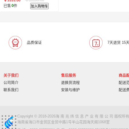
￥9999.00
￥10199.00
英寸
已售
0
件
加入购物车
品质保证
7天退货 15
关于我们
售后服务
商品
公司简介
退换货流程
配送
联系我们
安装与维护
配送
Copyright © 2018-2026海 南 兆 纬 信 息 产 业 有 限 公 司 版
海南省海口市金贸区金贸中路1号半山花园海天阁1068室